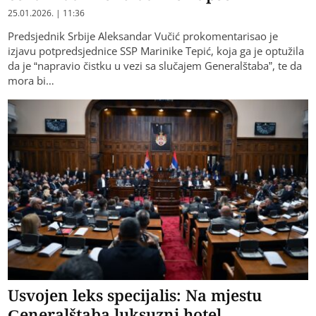
25.01.2026. | 11:36
Predsjednik Srbije Aleksandar Vučić prokomentarisao je
izjavu potpredsjednice SSP Marinike Tepić, koja ga je optužila
da je “napravio čistku u vezi sa slučajem Generalštaba”, te da
mora bi…
Usvojen leks specijalis: Na mjestu
Generalštaba luksuzni hotel