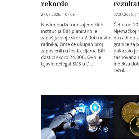
rekorde
rezulta
27.07.2026. | 07:03
07.07.2026. | 
Novim budžetom zajedničkih
Četiri od 1
institucija BiH planirano je
Njemačkoj n
zapošljavanje skoro 2.000 novih
da radi do 
radnika, čime će ukupan broj
granice za 
zaposlenih u institucijama BiH
pokazalo je
dostići skoro 24.000. Ovo je
zasnovano 
izjavio delegat SDS u D…
Indeksa do
rezul…