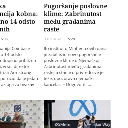
ka
Pogoršanje poslovne
encija kobna:
klime: Zabrinutost
no 14 odsto
među građanima
nih
raste
15:08
03.05.2026. | 15:28
panija Coinbase
Ifo institut u Minhenu ovih dana
ko 14 odsto
je zabilježio novo pogoršanje
 odnosno približno
poslovne klime u Njemačkoj.
 izvršni direktor
Zabrinutost među građanima
Brian Armstrong
raste, a stanje u privredi sve je
 poručio da je jedan
teže, upozorava njemački
 razloga za ovakav
kancelar. – Dogovorili …