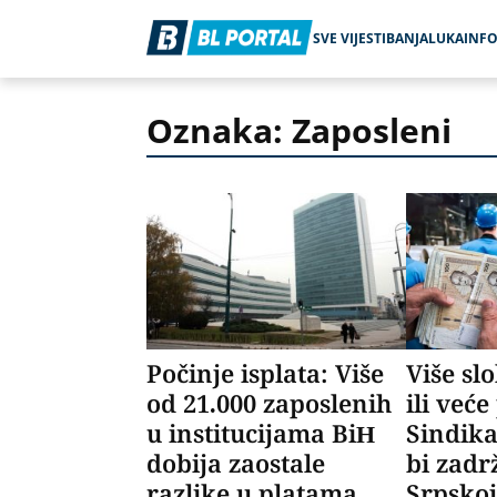
SVE VIJESTI
BANJALUKA
INF
Oznaka: Zaposleni
Počinje isplata: Više
Više sl
od 21.000 zaposlenih
ili veće
u institucijama BiH
Sindika
dobija zaostale
bi zadr
razlike u platama
Srpsko