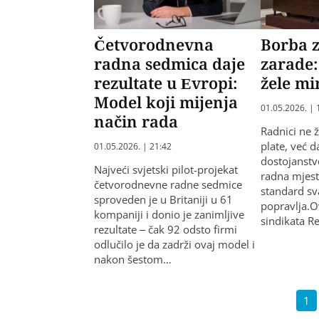
Četvorodnevna
Borba z
radna sedmica daje
zarade:
rezultate u Evropi:
žele mi
Model koji mijenja
01.05.2026. | 
način rada
Radnici ne ž
plate, već d
01.05.2026. | 21:42
dostojanstv
Najveći svjetski pilot-projekat
radna mjest
četvorodnevne radne sedmice
standard s
sproveden je u Britaniji u 61
popravlja.O
kompaniji i donio je zanimljive
sindikata 
rezultate – čak 92 odsto firmi
odlučilo je da zadrži ovaj model i
nakon šestom…
1