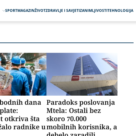
O
SPORT
MAGAZIN
ŽIVOT
ZDRAVLJE I SAVJETI
ZANIMLJIVOSTI
TEHNOLOGIJA
obodnih dana
Paradoks poslovanja
 plate:
Mtela: Ostali bez
t otkriva šta
skoro 70.000
žalo radnike u
mobilnih korisnika, a
j
debelo zaradili