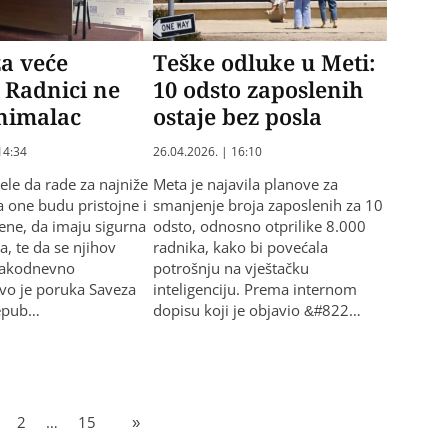
a veće
Teške odluke u Meti:
 Radnici ne
10 odsto zaposlenih
nimalac
ostaje bez posla
14:34
26.04.2026. | 16:10
ele da rade za najniže
​Meta je najavila planove za
a one budu pristojne i
smanjenje broja zaposlenih za 10
ene, da imaju sigurna
odsto, odnosno otprilike 8.000
a, te da se njihov
radnika, kako bi povećala
vakodnevno
potrošnju na vještačku
vo je poruka Saveza
inteligenciju. Prema internom
Repub…
dopisu koji je objavio &#822…
2
…
15
»