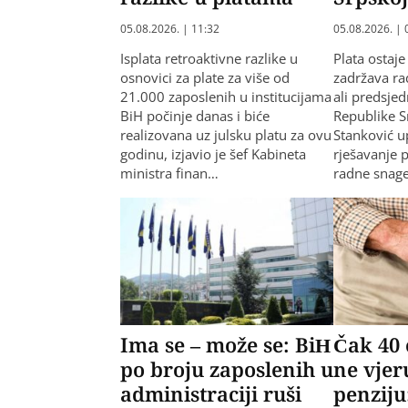
05.08.2026. | 11:32
05.08.2026. | 
Isplata retroaktivne razlike u
Plata ostaje
osnovici za plate za više od
zadržava ra
21.000 zaposlenih u institucijama
ali predsje
BiH počinje danas i biće
Republike 
realizovana uz julsku platu za ovu
Stanković u
godinu, izjavio je šef Kabineta
rješavanje 
ministra finan…
radne snag
Ima se – može se: BiH
Čak 40 
po broju zaposlenih u
ne vjer
administraciji ruši
penziju