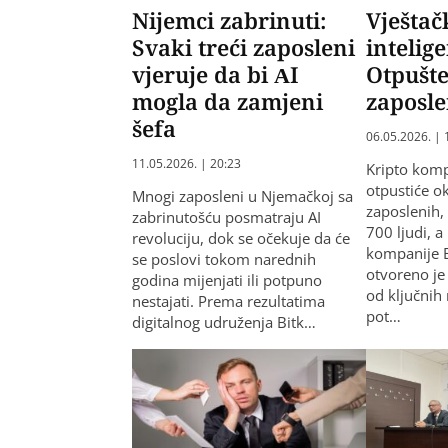
Nijemci zabrinuti:
Vještač
Svaki treći zaposleni
intelig
vjeruje da bi AI
Otpušte
mogla da zamjeni
zaposle
šefa
06.05.2026. | 
11.05.2026. | 20:23
Kripto kom
otpustiće o
Mnogi zaposleni u Njemačkoj sa
zaposlenih,
zabrinutošću posmatraju AI
700 ljudi, a
revoluciju, dok se očekuje da će
kompanije 
se poslovi tokom narednih
otvoreno je
godina mijenjati ili potpuno
od ključnih
nestajati. Prema rezultatima
pot…
digitalnog udruženja Bitk…