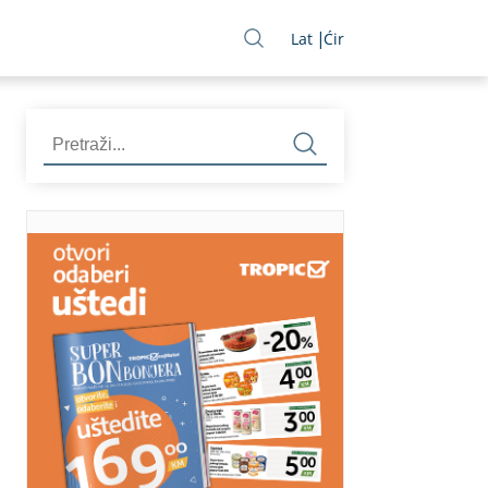
Lat
Ćir