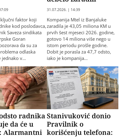
07:09
31.07.2026. | 14:39
 ključni faktor koji
Kompanija Mtel iz Banjaluke
dnike kod poslodavca,
zaradila je 43,05 miliona KM u
dnik Saveza sindikata
prvih šest mjeseci 2026. godine,
Srpske Goran
gotovo 14 miliona više nego u
pozorava da su za
istom periodu prošle godine.
problema odlaska
Dobit je porasla za 47,7 odsto,
e jednako v…
iako je kompanija…
odsto radnika
Stanivuković donio
uje da će u
Pravilnik o
: Alarmantni
korišćenju telefona: