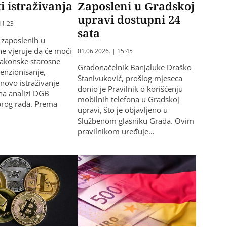
ti istraživanja
Zaposleni u Gradskoj
upravi dostupni 24
11:23
sata
0 zaposlenih u
e vjeruje da će moći
01.06.2026. | 15:45
zakonske starosne
Gradonačelnik Banjaluke Draško
penzionisanje,
Stanivuković, prošlog mjeseca
 novo istraživanje
donio je Pravilnik o korišćenju
na analizi DGB
mobilnih telefona u Gradskoj
brog rada. Prema
upravi, što je objavljeno u
Službenom glasniku Grada. Ovim
pravilnikom uređuje…