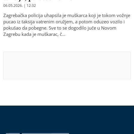
06.05.2026. | 12:32
Zagrebačka policija uhapsila je muškarca koji je tokom vožnje
pucao iz taksija vatrenim oružjem, a potom oduzeo vozilo i
pokušao da pobegne. Sve to se dogodilo juče u Novom
Zagrebu kada je muškarac, č…