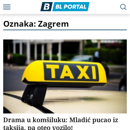
Oznaka: Zagrem
Drama u komšiluku: Mladić pucao iz
taksija, pa oteo vozilo!