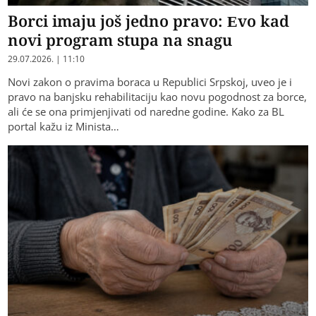
Borci imaju još jedno pravo: Evo kad
novi program stupa na snagu
29.07.2026. | 11:10
Novi zakon o pravima boraca u Republici Srpskoj, uveo je i
pravo na banjsku rehabilitaciju kao novu pogodnost za borce,
ali će se ona primjenjivati od naredne godine. Kako za BL
portal kažu iz Minista…