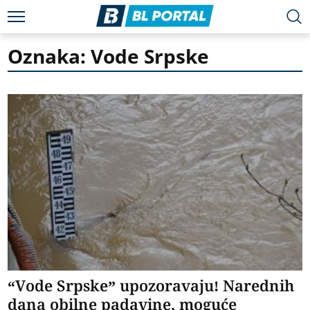
Oznaka: Vode Srpske
“Vode Srpske” upozoravaju! Narednih
dana obilne padavine, moguće