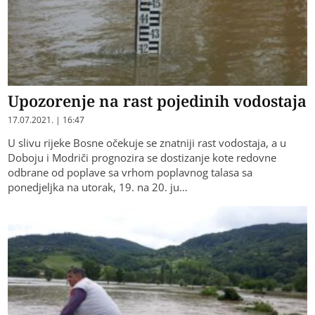
Upozorenje na rast pojedinih vodostaja
17.07.2021. | 16:47
U slivu rijeke Bosne očekuje se znatniji rast vodostaja, a u
Doboju i Modriči prognozira se dostizanje kote redovne
odbrane od poplave sa vrhom poplavnog talasa sa
ponedjeljka na utorak, 19. na 20. ju…