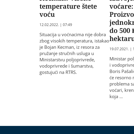
temperature štete
voćare:
voću
Proizv
jednok
12.02.2022. | 07:49
do 500
Situacija u voćnacima nije dobra
hektar
zbog visokih temperatura, istakao
je Bojan Kecman, iz resora za
19.07.2021. | 
pružanje stručnih usluga u
Ministar po
Ministarstvu poljoprivrede,
i vodoprivr
vodoprivrede i šumarstva,
Boris Pašali
gostujući na RTRS.
će resorno 
problema sa
voćari, kre
koja …