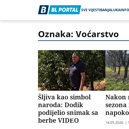
SVE VIJESTI
BANJALUKA
INF
Oznaka: Voćarstvo
Šljiva kao simbol
Nakon 
naroda: Dodik
sezona 
podijelio snimak sa
napoko
berbe VIDEO
14.05.2026. | 