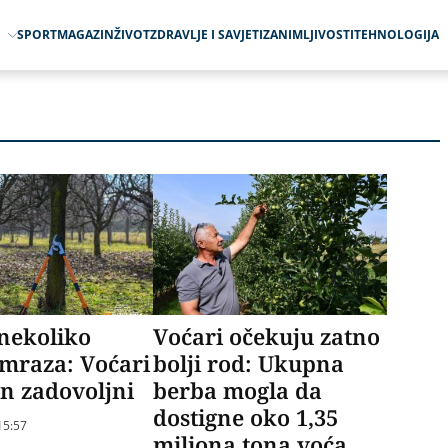
O
SPORT
MAGAZIN
ŽIVOT
ZDRAVLJE I SAVJETI
ZANIMLJIVOSTI
TEHNOLOGIJA
nekoliko
Voćari očekuju zatno
mraza: Voćari
bolji rod: Ukupna
n zadovoljni
berba mogla da
dostigne oko 1,35
15:57
miliona tona voća