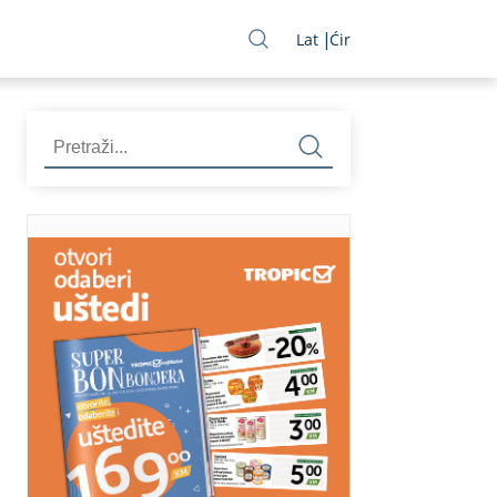
Lat
Ćir