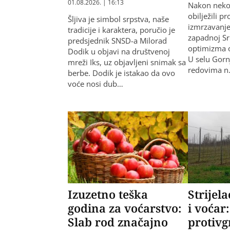
01.08.2026. | 16:13
Nakon nekol
obilježili p
Šljiva je simbol srpstva, naše
izmrzavanje 
tradicije i karaktera, poručio je
zapadnoj Sr
predsjednik SNSD-a Milorad
optimizma o
Dodik u objavi na društvenoj
U selu Gor
mreži Iks, uz objavljeni snimak sa
redovima 
berbe. Dodik je istakao da ovo
voće nosi dub…
Izuzetno teška
Strijel
godina za voćarstvo:
i voćar
Slab rod značajno
protivg