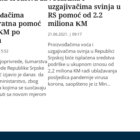
uzgajivačima svinja u
ođačima
RS pomoć od 2.2
ratna pomoć
miliona KM
 KM po
21.06.2021. | 09:17
u
Proizvođačima voća i
uzgajivačima svinja u Republici
15:52
Srpskoj biće isplaćena sredstva
ljoprivrede, šumarstva
podrške u ukupnom iznosu od
ede Republike Srpske
2,2 miliona KM radi ublažavanja
ć izjavio je danas da
posljedica pandemije virusa
ministarstvo, zbog
korona, saopšteno je iz Min…
 kojima se suočavaju
nuti sa novom mjerom