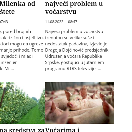
 Milenka od
najveći problem u
štete
voćarstvu
07:43
11.08.2022. | 08:47
e, pored brojnih
Najveći problem u voćarstvu
ak rizično i osjetljivo,
trenutno su velike suše i
faktori mogu da ugroze
nedostatak padavina, izjavio je
smanje prihode. Tome
Dragoja Dojčinović predsjednik
 svjedoči i mladi
Udruženja voćara Republike
 inženjer
Srpske, gostujući u Јutarnjem
de Mil…
programu RTRS televizije. …
na sredstva za
Voćarima i