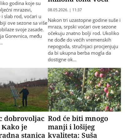
iko godina koje su
roljećni mrazevi,
08.05.2026. | 11:37
i slab rod, voćari u
Nakon tri uzastopne godine suše i
biji ove sezone sa više
mraza, srpski voćari ove sezone
bilaze svoje zasade.
očekuјu znatno bolji rod. Ukoliko
nja Gorevnica, među
ne dođe do većih vremenskih
n…
nepogoda, stručnjaci procjenjuјu
da bi ukupna berba mogla da
dostigne ok…
ac dobrovoljac
Rod će biti mnogo
: Kako je
manji i lošijeg
radna stanica
kvaliteta: Suša