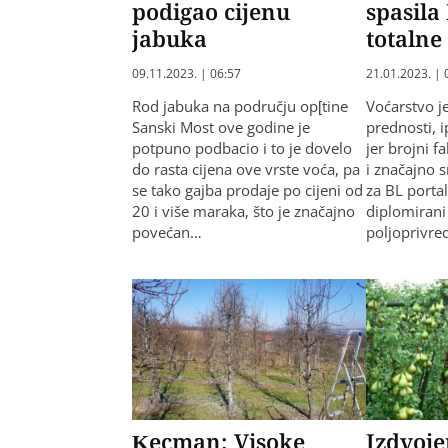
podigao cijenu
spasila
jabuka
totalne 
09.11.2023. | 06:57
21.01.2023. | 
Rod jabuka na području op[tine
Voćarstvo j
Sanski Most ove godine je
prednosti, ip
potpuno podbacio i to je dovelo
jer brojni 
do rasta cijena ove vrste voća, pa
i značajno 
se tako gajba prodaje po cijeni od
za BL portal
20 i više maraka, što je značajno
diplomirani
povećan…
poljoprivre
Kecman: Visoke
Izdvoje