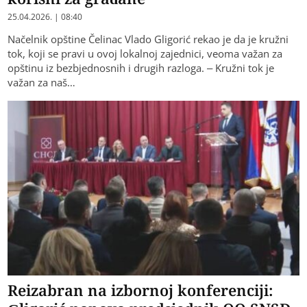
25.04.2026. | 08:40
Načelnik opštine Čelinac Vlado Gligorić rekao je da je kružni
tok, koji se pravi u ovoj lokalnoj zajednici, veoma važan za
opštinu iz bezbjednosnih i drugih razloga. – Kružni tok je
važan za naš…
Reizabran na izbornoj konferenciji: