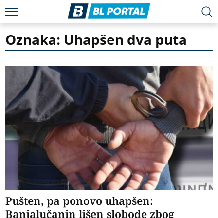
Oznaka: Uhapšen dva puta
Pušten, pa ponovo uhapšen:
Banjalučanin lišen slobode zbog