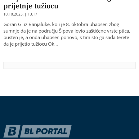
prijetnje tužiocu
10.10.2025. | 13:17
Goran G. iz Banjaluke, koji je 8. oktobra uhapšen zbog
sumnje da je na području Šipova lovio zaštićene vrste ptica,
pušten je, a onda uhapšen ponovo, s tim što ga sada terete
da je prijetio tužiocu Ok…