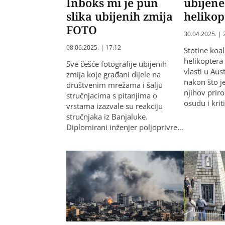
Inboks mi je pun
ubijene
slika ubijenih zmija
helikop
FOTO
30.04.2025. | 
08.06.2025. | 17:12
Stotine koal
helikoptera
Sve češće fotografije ubijenih
vlasti u Aus
zmija koje građani dijele na
nakon što j
društvenim mrežama i šalju
njihov priro
stručnjacima s pitanjima o
osudu i krit
vrstama izazvale su reakciju
stručnjaka iz Banjaluke.
Diplomirani inženjer poljoprivre…