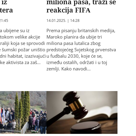
 iz
miliona pasa, traži se
tera
reakcija FIFA
21:45
14.01.2025. | 14:28
a ubijene su iz
Prema pisanju britanskih medija,
 tokom velike akcije
Maroko planira da ubije tri
traliji koja se sprovodi
miliona pasa lutalica zbog
e šumski požar uništio
predstojećeg Svjetskog prvenstva
dni habitat, izazivajući
u fudbalu 2030, koje će se,
ike aktivista za zaš…
između ostalih, održati i u toj
zemlji. Kako navodi…