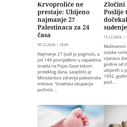
Krvoproliće ne
Zločini
prestaje: Ubijeno
Poslije 
najmanje 27
dočekal
Palestinaca za 24
suđenj
časa
15.12.2024. | 
30.12.2024. | 16:45
Molitvenim 
srpske civil
Najmanje 27 ljudi je poginulo, a
vijanaca da
još 149 povrijeđeno u napadima
godine od z
Izraela na Pojas Gaze tokom
ubijenih u J
proteklog dana, saopštilo je
1992. godine
Ministarstvo zdravlja palestinske
posl…
enklave. “Izraelska okupacija
počinila …