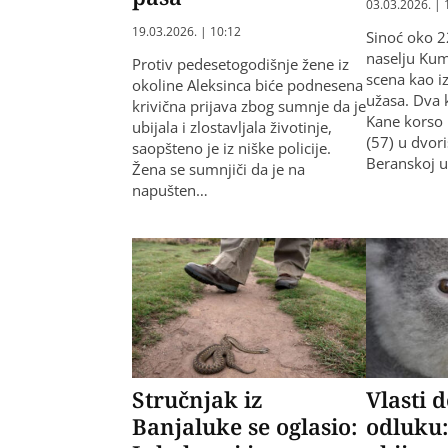
03.03.2026. | 
19.03.2026. | 10:12
Sinoć oko 
naselju Kum
Protiv pedesetogodišnje žene iz
scena kao iz
okoline Aleksinca biće podnesena
užasa. Dva 
krivična prijava zbog sumnje da je
Kane korso 
ubijala i zlostavljala životinje,
(57) u dvor
saopšteno je iz niške policije.
Beranskoj u
Žena se sumnjiči da je na
napušten…
Stručnjak iz
Vlasti d
Banjaluke se oglasio:
odluku: