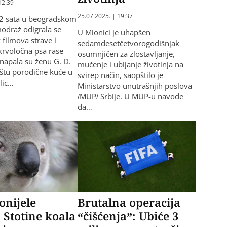
12:39
25.07.2025. | 19:37
22 sata u beogradskom
odraž odigrala se
U Mionici je uhapšen
 filmova strave i
sedamdesetčetvorogodišnjak
krvoločna psa rase
osumnjičen za zlostavljanje,
napala su ženu G. D.
mučenje i ubijanje životinja na
ištu porodične kuće u
svirep način, saopštilo je
lic…
Ministarstvo unutrašnjih poslova
/MUP/ Srbije. U MUP-u navode
da…
onijele
Brutalna operacija
 Stotine koala
“čišćenja”: Ubiće 3