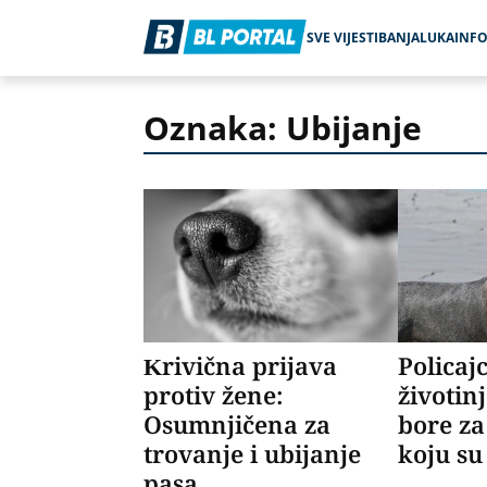
SVE VIJESTI
BANJALUKA
INF
Oznaka: Ubijanje
Krivična prijava
Policajc
protiv žene:
životinj
Osumnjičena za
bore za
trovanje i ubijanje
koju su
pasa