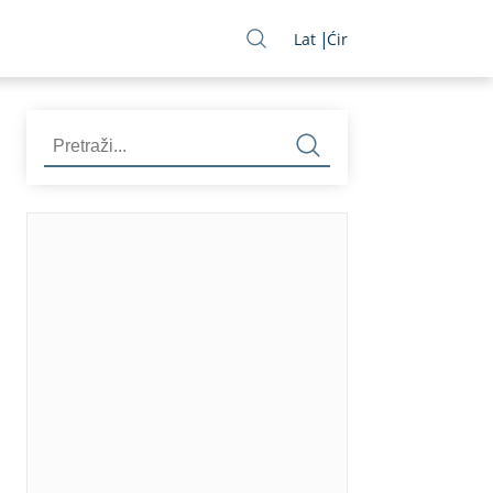
Lat
Ćir