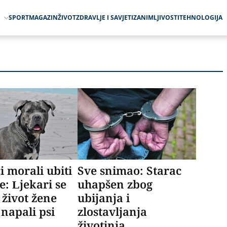
O
SPORT
MAGAZIN
ŽIVOT
ZDRAVLJE I SAVJETI
ZANIMLJIVOSTI
TEHNOLOGIJA
i morali ubiti
Sve snimao: Starac
e: Ljekari se
uhapšen zbog
 život žene
ubijanja i
 napali psi
zlostavljanja
životinja