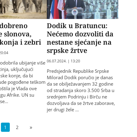
Odobreno
Dodik u Bratuncu:
e slonova,
Nećemo dozvoliti da
 konja i zebri
nestane sjećanje na
srpske žrtve
20:04
06.07.2024. | 13:20
odobrila ubijanje više
tinja, uključujući
Predsjednik Republike Srpske
lske konje, da bi
Milorad Dodik poručio je danas
ljude pogođene teškom
da se obilježavanjem 32 godine
štila je Vlada ove
od stradanja skoro 3.500 Srba u
ugu Afrike. UN su
srednjem Podrinju i Birču ne
ese…
dozvoljava da se žrtve zaborave,
jer drugi žele …
1
2
»