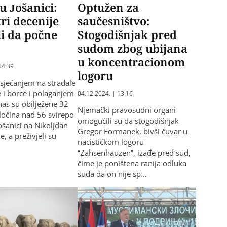
 u Jošanici:
Optužen za
tri decenije
saučesništvo:
i da počne
Stogodišnjak pred
e
sudom zbog ubijana
u koncentracionom
14:39
logoru
sjećanjem na stradale
e i borce i polaganjem
04.12.2024. | 13:16
nas su obilježene 32
Njemački pravosudni organi
ločina nad 56 svirepo
omogućili su da stogodišnjak
ošanici na Nikoljdan
Gregor Formanek, bivši čuvar u
, a preživjeli su
nacističkom logoru
“Zahsenhauzen”, izađe pred sud,
čime je poništena ranija odluka
suda da on nije sp…