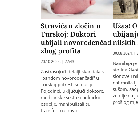
Stravičan zločin u
Užas! 
Turskoj: Doktori
ubijanj
ubijali novorođenčad
nilskih
zbog profita
30.08.2024. | 
20.10.2024. | 22:43
Namibija je 
stotina živo
Zastrašujući detalji skandala s
slonove i ni
“bandom novorođenčadi” u
nahranila 
Turskoj potresli su naciju.
sušom, saop
Pojedinci, uključujući doktore,
zemlje na j
medicinske sestre i bolničko
prošlog mj
osoblje, manipulisali su
transferima novor…