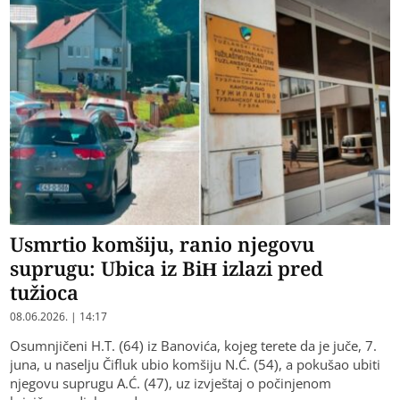
Usmrtio komšiju, ranio njegovu
suprugu: Ubica iz BiH izlazi pred
tužioca
08.06.2026. | 14:17
Osumnjičeni H.T. (64) iz Banovića, kojeg terete da je juče, 7.
juna, u naselju Čifluk ubio komšiju N.Ć. (54), a pokušao ubiti
njegovu suprugu A.Ć. (47), uz izvještaj o počinjenom