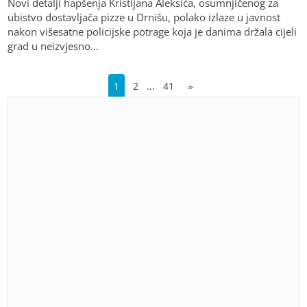
Novi detalji hapšenja Kristijana Aleksića, osumnjičenog za
ubistvo dostavljača pizze u Drnišu, polako izlaze u javnost
nakon višesatne policijske potrage koja je danima držala cijeli
grad u neizvjesno…
…
1
2
41
»