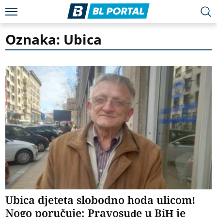
Oznaka: Ubica
Ubica djeteta slobodno hoda ulicom!
Nogo poručuje: Pravosuđe u BiH je