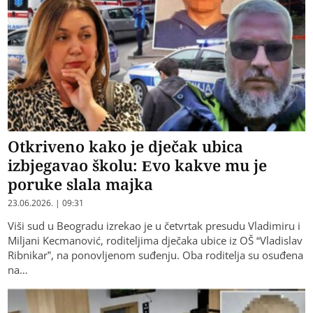
Otkriveno kako je d‌ječak ubica
izbjegavao školu: Evo kakve mu je
poruke slala majka
23.06.2026. | 09:31
Viši sud u Beogradu izrekao je u četvrtak presudu Vladimiru i
Miljani Kecmanović, roditeljima d‌ječaka ubice iz OŠ “Vladislav
Ribnikar”, na ponovljenom suđenju. Oba roditelja su osuđena
na…