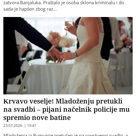
zatvora Banjaluka. Praštalo je osoba sklona kriminalu i do
sada je hapšen zbog raz…
Krvavo veselje! Mladoženju pretukli
na svadbi – pijani načelnik policije mu
spremio nove batine
23.07.2026. | 10:41
Mladoženja iz Rumunije pretučen je na sopstvenoj svadbi, a