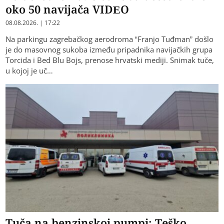
oko 50 navijača VIDEO
08.08.2026. | 17:22
Na parkingu zagrebačkog aerodroma “Franjo Tuđman” došlo
je do masovnog sukoba između pripadnika navijačkih grupa
Torcida i Bed Blu Bojs, prenose hrvatski mediji. Snimak tuče,
u kojoj je uč…
Tuča na benzinskoj pumpi: Teško