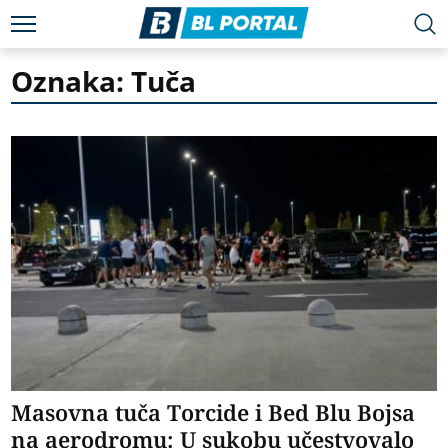
Oznaka: Tuča
Masovna tuča Torcide i Bed Blu Bojsa
na aerodromu: U sukobu učestvovalo