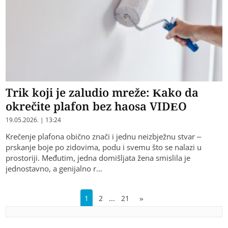
Trik koji je zaludio mreže: Kako da
okrečite plafon bez haosa VIDEO
19.05.2026. | 13:24
Krečenje plafona obično znači i jednu neizbježnu stvar –
prskanje boje po zidovima, podu i svemu što se nalazi u
prostoriji. Međutim, jedna domišljata žena smislila je
jednostavno, a genijalno r…
…
1
2
21
»