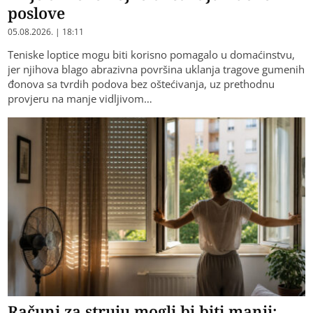
poslove
05.08.2026. | 18:11
Teniske loptice mogu biti korisno pomagalo u domaćinstvu,
jer njihova blago abrazivna površina uklanja tragove gumenih
đonova sa tvrdih podova bez oštećivanja, uz prethodnu
provjeru na manje vidljivom…
Računi za struju mogli bi biti manji: