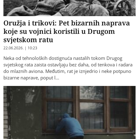
Oružja i trikovi: Pet bizarnih naprava
koje su vojnici koristili u Drugom
svjetskom ratu
22.06.2026. | 10:23
Neka od tehnoloških dostignuća nastalih tokom Drugog
svjetskog rata zaista ostavljaju bez daha, od tenkova i radara
do mlaznih aviona. Međutim, rat je iznjedrio i neke potpuno
bizarne naprave, poput l…