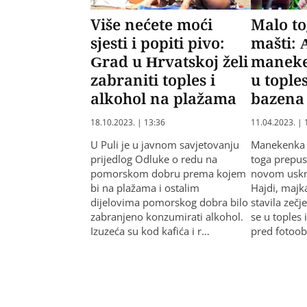
Više nećete moći
Malo to
sjesti i popiti pivo:
mašti: 
Grad u Hrvatskoj želi
maneke
zabraniti toples i
u tople
alkohol na plažama
bazena
18.10.2023. | 13:36
11.04.2023. | 
U Puli je u javnom savjetovanju
Manekenka 
prijedlog Odluke o redu na
toga prepus
pomorskom dobru prema kojem
novom uskr
bi na plažama i ostalim
Hajdi, majka
dijelovima pomorskog dobra bilo
stavila zečj
zabranjeno konzumirati alkohol.
se u toples 
Izuzeća su kod kafića i r…
pred fotoo