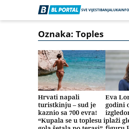
SVE VIJESTI
BANJALUKA
INF
Oznaka: Toples
Hrvati napali
Eva Lon
turistkinju – sud je
godini 
kaznio sa 700 evra!
izgledo
“Kupala se u toplesu i
plaži g
gola šetala po terasi”
figuru