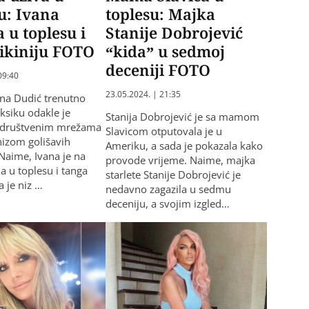
u: Ivana
toplesu: Majka
a u toplesu i
Stanije Dobrojević
ikiniju FOTO
“kida” u sedmoj
deceniji FOTO
09:40
23.05.2024. | 21:35
na Dudić trenutno
ksiku odakle je
Stanija Dobrojević je sa mamom
a društvenim mrežama
Slavicom otputovala je u
nizom golišavih
Ameriku, a sada je pokazala kako
 Naime, Ivana je na
provode vrijeme. Naime, majka
la u toplesu i tanga
starlete Stanije Dobrojević je
a je niz …
nedavno zagazila u sedmu
deceniju, a svojim izgled…