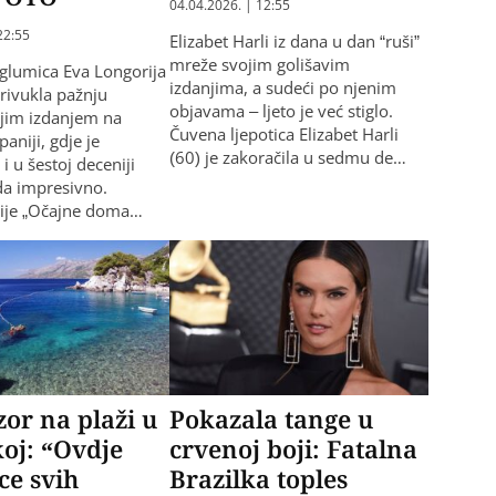
04.04.2026. | 12:55
22:55
Elizabet Harli iz dana u dan “ruši”
mreže svojim golišavim
glumica Eva Longorija
izdanjima, a sudeći po njenim
rivukla pažnju
objavama – ljeto je već stiglo.
ojim izdanjem na
Čuvena ljepotica Elizabet Harli
aniji, gdje je
(60) je zakoračila u sedmu de…
i u šestoj deceniji
eda impresivno.
rije „Očajne doma…
zor na plaži u
Pokazala tange u
oj: “Ovdje
crvenoj boji: Fatalna
ce svih
Brazilka toples