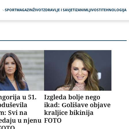
O
SPORT
MAGAZIN
ŽIVOT
ZDRAVLJE I SAVJETI
ZANIMLJIVOSTI
TEHNOLOGIJA
gorija u 51.
Izgleda bolje nego
oduševila
ikad: Golišave objave
m: Svi na
kraljice bikinija
ledaju u njenu
FOTO
 FOTO