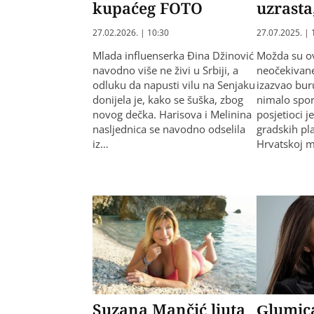
kupaćeg FOTO
uzrasta
27.02.2026. | 10:30
27.07.2025. | 
Mlada influenserka Đina Džinović
Možda su ov
navodno više ne živi u Srbiji, a
neočekivane,
odluku da napusti vilu na Senjaku
izazvao bur
donijela je, kako se šuška, zbog
nimalo spora
novog dečka. Harisova i Melinina
posjetioci 
nasljednica se navodno odselila
gradskih pl
iz…
Hrvatskoj m
Suzana Mančić ljuta
Glumica