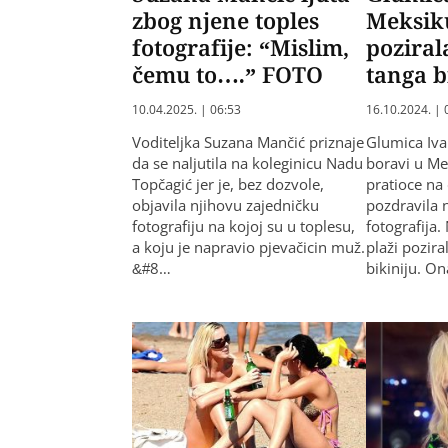
zbog njene toples
Meksik
fotografije: “Mislim,
poziral
čemu to….” FOTO
tanga b
10.04.2025. | 06:53
16.10.2024. | 
Voditeljka Suzana Mančić priznaje
Glumica Iva
da se naljutila na koleginicu Nadu
boravi u Me
Topčagić jer je, bez dozvole,
pratioce n
objavila njihovu zajedničku
pozdravila 
fotografiju na kojoj su u toplesu,
fotografija.
a koju je napravio pjevačicin muž.
plaži pozira
&#8…
bikiniju. On