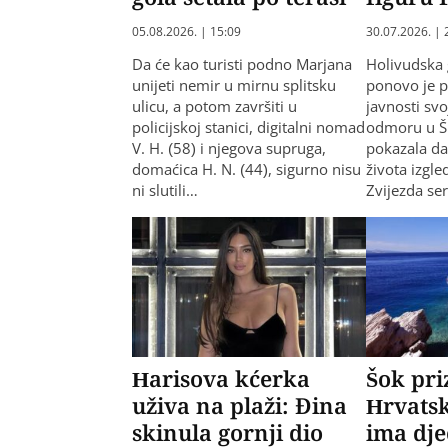
05.08.2026. | 15:09
30.07.2026. | 
Da će kao turisti podno Marjana
Holivudska 
unijeti nemir u mirnu splitsku
ponovo je p
ulicu, a potom završiti u
javnosti sv
policijskoj stanici, digitalni nomad
odmoru u Šp
V. H. (58) i njegova supruga,
pokazala da 
domaćica H. N. (44), sigurno nisu
života izgl
ni slutili…
Zvijezda se
Harisova kćerka
Šok pri
uživa na plaži: Đina
Hrvatsk
skinula gornji dio
ima dje