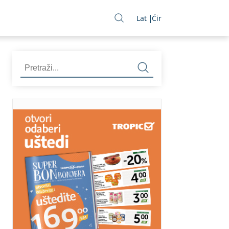
Lat
Ćir