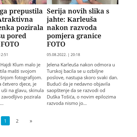
ga prepustila
Serija novih slika s
Atraktivna
jahte: Karleuša
nka pozirala
nakon razvoda
su pored
pomjera granice
 FOTO
FOTO
12:51
05.08.2022. | 20:18
Hajdi Klum malo je
Jelena Karleuša nakon odmora u
tila mašti svojom
Turskoj bacila se u ozbiljne
šnjom fotografijom.
poslove, nastupa skoro svaki dan.
 četvero djece, je
Budući da je nedavno objavila
e uši na glavu, skinula
saopštenje da se razvodi od
i zavodljivo pozirala
Duška Tošića, o novim epilozima
b…
razvoda nismo jo…
1
2
»