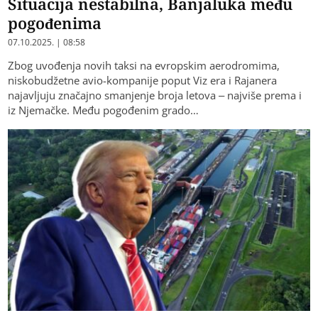
Situacija nestabilna, Banjaluka među
pogođenima
07.10.2025. | 08:58
Zbog uvođenja novih taksi na evropskim aerodromima,
niskobudžetne avio-kompanije poput Viz era i Rajanera
najavljuju značajno smanjenje broja letova – najviše prema i
iz Njemačke. Među pogođenim grado…