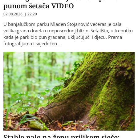
punom šetača VIDEO
02.08.2026. | 22:20
U banjalučkom parku Mladen Stojanović večeras je pala
velika grana drveta u neposrednoj blizini šetališta, u trenutku
kada je park bio pun građana, uključujući i djecu. Prema
fotografijama i svjedočen…
Stablo palo na ženu prilikom sječe: