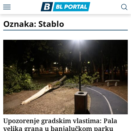
Oznaka: Stablo
Upozorenje gradskim vlastima: Pala
velika grana u banjalučkom parku