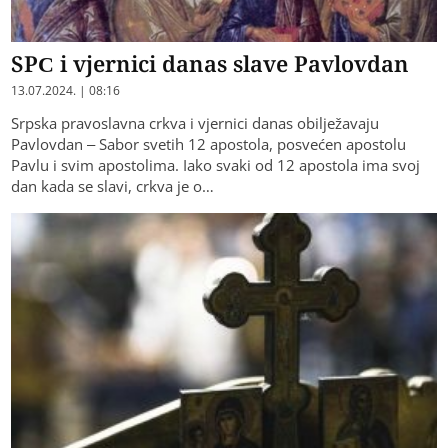
SPC i vjernici danas slave Pavlovdan
13.07.2024. | 08:16
Srpska pravoslavna crkva i vjernici danas obilježavaju
Pavlovdan – Sabor svetih 12 apostola, posvećen apostolu
Pavlu i svim apostolima. Iako svaki od 12 apostola ima svoj
dan kada se slavi, crkva je o…