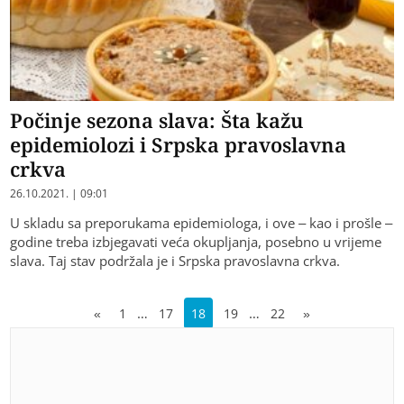
Počinje sezona slava: Šta kažu
epidemiolozi i Srpska pravoslavna
crkva
26.10.2021. | 09:01
U skladu sa preporukama epidemiologa, i ove – kao i prošle –
godine treba izbjegavati veća okupljanja, posebno u vrijeme
slava. Taj stav podržala je i Srpska pravoslavna crkva.
…
…
«
1
17
18
19
22
»