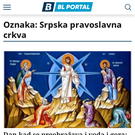
Oznaka: Srpska pravoslavna
crkva
Dan kad se preobražava i voda i gora: