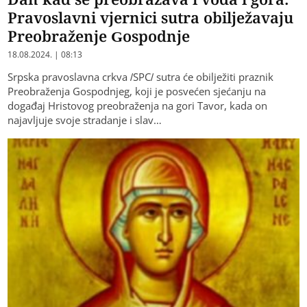
Pravoslavni vjernici sutra obilježavaju
Preobraženje Gospodnje
18.08.2024. | 08:13
Srpska pravoslavna crkva /SPC/ sutra će obilježiti praznik
Preobraženja Gospodnjeg, koji je posvećen sjećanju na
događaj Hristovog preobraženja na gori Tavor, kada on
najavljuje svoje stradanje i slav…