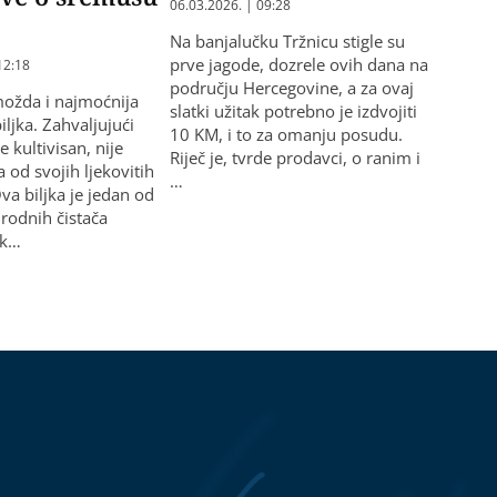
06.03.2026. | 09:28
Na banjalučku Tržnicu stigle su
prve jagode, dozrele ovih dana na
12:18
području Hercegovine, a za ovaj
ožda i najmoćnija
slatki užitak potrebno je izdvojiti
ljka. Zahvaljujući
10 KM, i to za omanju posudu.
e kultivisan, nije
Riječ je, tvrde prodavci, o ranim i
a od svojih ljekovitih
…
va biljka je jedan od
irodnih čistača
 k…