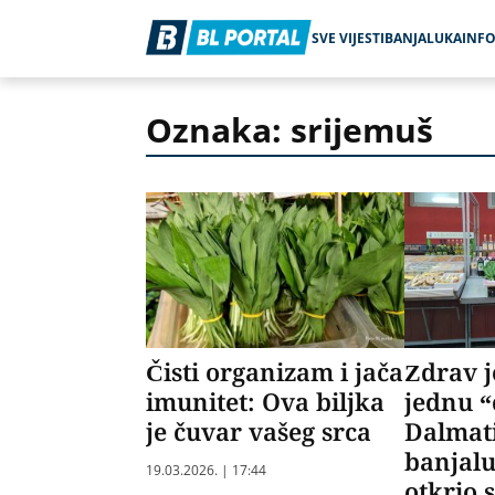
SVE VIJESTI
BANJALUKA
INF
Oznaka: srijemuš
Čisti organizam i jača
Zdrav j
imunitet: Ova biljka
jednu “
je čuvar vašeg srca
Dalmat
banjalu
19.03.2026. | 17:44
otkrio 