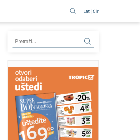
Lat
Ćir