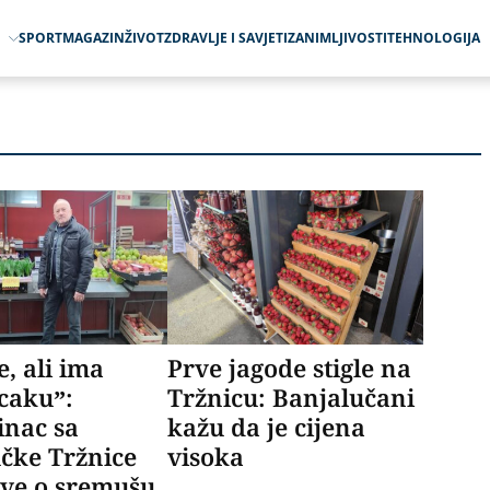
O
SPORT
MAGAZIN
ŽIVOT
ZDRAVLJE I SAVJETI
ZANIMLJIVOSTI
TEHNOLOGIJA
e, ali ima
Prve jagode stigle na
caku”:
Tržnicu: Banjalučani
inac sa
kažu da je cijena
čke Tržnice
visoka
sve o sremušu