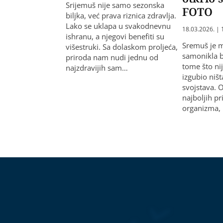
Srijemuš nije samo sezonska
FOTO
biljka, već prava riznica zdravlja.
Lako se uklapa u svakodnevnu
18.03.2026. | 
ishranu, a njegovi benefiti su
Sremuš je m
višestruki. Sa dolaskom proljeća,
samonikla bi
priroda nam nudi jednu od
tome što nij
najzdravijih sam…
izgubio ništ
svojstava. O
najboljih pr
organizma,