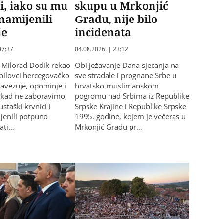
vi, iako su mu
skupu u Mrkonjić
 namijenili
Gradu, nije bilo
je
incidenata
07:37
04.08.2026. | 23:12
 Milorad Dodik rekao
Obilježavanje Dana sjećanja na
ebilovci hercegovačko
sve stradale i prognane Srbe u
bavezuje, opominje i
hrvatsko-muslimanskom
ikad ne zaboravimo,
pogromu nad Srbima iz Republike
staški krvnici i
Srpske Krajine i Republike Srpske
ijenili potpuno
1995. godine, kojem je večeras u
zati…
Mrkonjić Gradu pr…