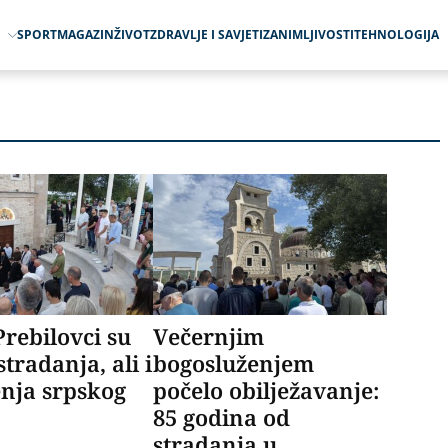
O
SPORT
MAGAZIN
ŽIVOT
ZDRAVLJE I SAVJETI
ZANIMLJIVOSTI
TEHNOLOGIJA
Prebilovci su
Večernjim
tradanja, ali i
bogosluženjem
nja srpskog
počelo obilježavanje:
85 godina od
stradanja u