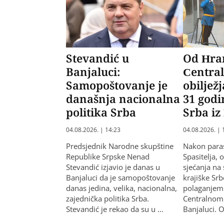
Stevandić u
Od Hra
Banjaluci:
Centra
Samopoštovanje je
obiljež
današnja nacionalna
31 god
politika Srba
Srba iz
04.08.2026. | 14:23
04.08.2026. | 
Predsjednik Narodne skupštine
Nakon para
Republike Srpske Nenad
Spasitelja, 
Stevandić izjavio je danas u
sjećanja na
Banjaluci da je samopoštovanje
krajiške Srb
danas jedina, velika, nacionalna,
polaganjem 
zajednička politika Srba.
Centralnom
Stevandić je rekao da su u …
Banjaluci. 