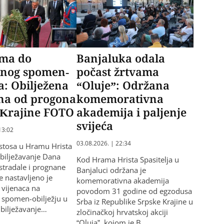
ma do
Banjaluka odala
lnog spomen-
počast žrtvama
ja: Obilježena
“Oluje”: Održana
ina od progona
komemorativna
 Krajine FOTO
akademija i paljenje
svijeća
13:02
03.08.2026. | 22:34
stosa u Hramu Hrista
obilježavanje Dana
Kod Hrama Hrista Spasitelja u
 stradale i prognane
Banjaluci održana je
e nastavljeno je
komemorativna akademija
vijenaca na
povodom 31 godine od egzodusa
 spomen-obilježju u
Srba iz Republike Srpske Krajine u
Obilježavanje…
zločinačkoj hrvatskoj akciji
“Oluja”, kojom je B…