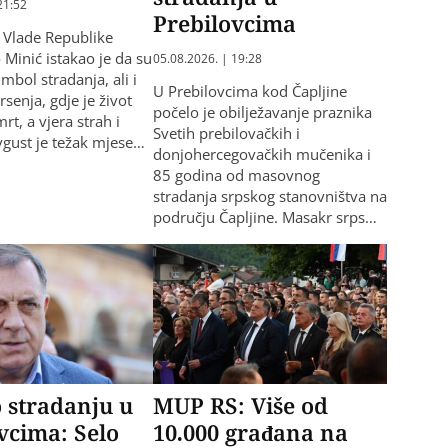
21:52
Prebilovcima
 Vlade Republike
 Minić istakao je da su
05.08.2026. | 19:28
imbol stradanja, ali i
U Prebilovcima kod Čapljine
senja, gdje je život
počelo je obilježavanje praznika
rt, a vjera strah i
Svetih prebilovačkih i
vgust je težak mjese…
donjohercegovačkih mučenika i
85 godina od masovnog
stradanja srpskog stanovništva na
području Čapljine. Masakr srps…
 stradanju u
MUP RS: Više od
vcima: Selo
10.000 građana na