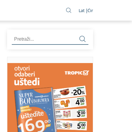
Lat
Ćir