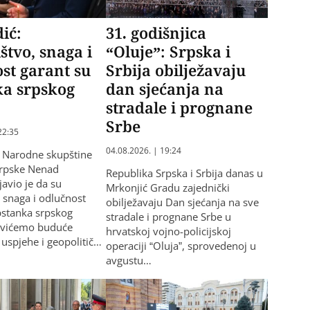
ić:
31. godišnjica
štvo, snaga i
“Oluje”: Srpska i
st garant su
Srbija obilježavaju
ka srpskog
dan sjećanja na
stradale i prognane
Srbe
22:35
04.08.2026. | 19:24
 Narodne skupštine
Srpske Nenad
Republika Srpska i Srbija danas u
javio je da su
Mrkonjić Gradu zajednički
, snaga i odlučnost
obilježavaju Dan sjećanja na sve
pstanka srpskog
stradale i prognane Srbe u
lavićemo buduće
hrvatskoj vojno-policijskoj
spjehe i geopolitič…
operaciji “Oluja”, sprovedenoj u
avgustu…