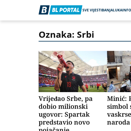
SVE VIJESTI
BANJALUKA
INF
Oznaka: Srbi
Vrijeđao Srbe, pa
Minić: 
dobio milionski
simbol s
ugovor: Spartak
vaskrse
predstavio novo
naroda
pojačanje