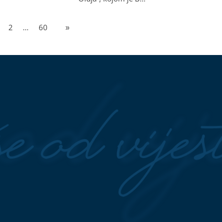
2
…
60
»