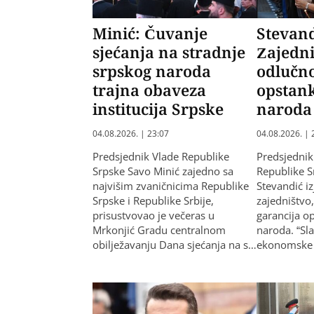
Minić: Čuvanje
Stevand
sjećanja na stradnje
Zajedni
srpskog naroda
odlučno
trajna obaveza
opstan
institucija Srpske
naroda
04.08.2026. | 23:07
04.08.2026. | 
Predsjednik Vlade Republike
Predsjednik
Srpske Savo Minić zajedno sa
Republike 
najvišim zvaničnicima Republike
Stevandić iz
Srpske i Republike Srbije,
zajedništvo
prisustvovao je večeras u
garancija o
Mrkonjić Gradu centralnom
naroda. “S
obilježavanju Dana sjećanja na s…
ekonomske u