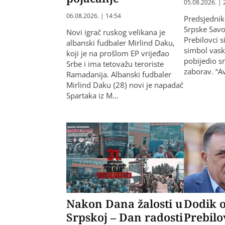
05.08.2026. | 
06.08.2026. | 14:54
Predsjednik
Srpske Savo
Novi igrač ruskog velikana je
Prebilovci s
albanski fudbaler Mirlind Daku,
simbol vaskr
koji je na prošlom EP vrijeđao
pobijedio sm
Srbe i ima tetovažu teroriste
zaborav. “A
Ramadanija. Albanski fudbaler
Mirlind Daku (28) novi je napadač
Spartaka iz M…
Nakon Dana žalosti u
Dodik o
Srpskoj – Dan radosti
Prebilo