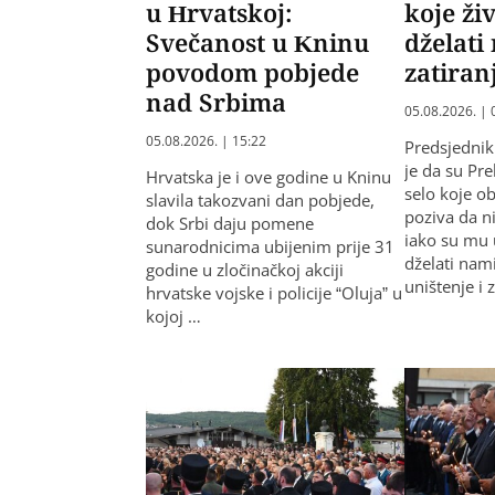
u Hrvatskoj:
koje ži
Svečanost u Kninu
dželati
povodom pobjede
zatiran
nad Srbima
05.08.2026. | 
05.08.2026. | 15:22
Predsjednik
je da su Pr
Hrvatska je i ove godine u Kninu
selo koje o
slavila takozvani dan pobjede,
poziva da n
dok Srbi daju pomene
iako su mu u
sunarodnicima ubijenim prije 31
dželati nam
godine u zločinačkoj akciji
uništenje i 
hrvatske vojske i policije “Oluja” u
kojoj …