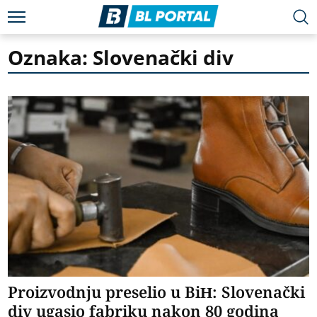
Oznaka: Slovenački div
Proizvodnju preselio u BiH: Slovenački
div ugasio fabriku nakon 80 godina