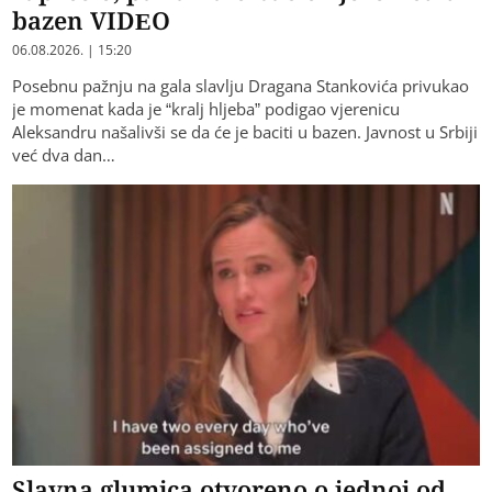
bazen VIDEO
06.08.2026. | 15:20
Posebnu pažnju na gala slavlju Dragana Stankovića privukao
je momenat kada je “kralj hljeba” podigao vjerenicu
Aleksandru našalivši se da će je baciti u bazen. Javnost u Srbiji
već dva dan…
Slavna glumica otvoreno o jednoj od