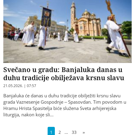
Svečano u gradu: Banjaluka danas u
duhu tradicije obilježava krsnu slavu
21.05.2026. | 07:57
Banjaluka će danas u duhu tradicije obilježiti krsnu slavu
grada Vaznesenje Gospodnje – Spasovdan. Tim povodom u
Hramu Hrista Spasitelja biće služena Sveta arhijerejska
liturgija, nakon koje sli…
…
1
2
33
»