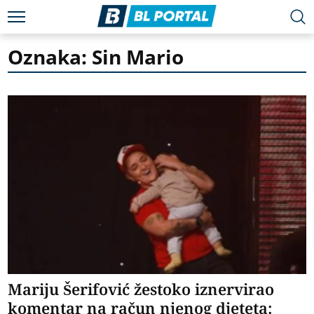
Oznaka: Sin Mario
Mariju Šerifović žestoko iznervirao
komentar na račun njenog djeteta: