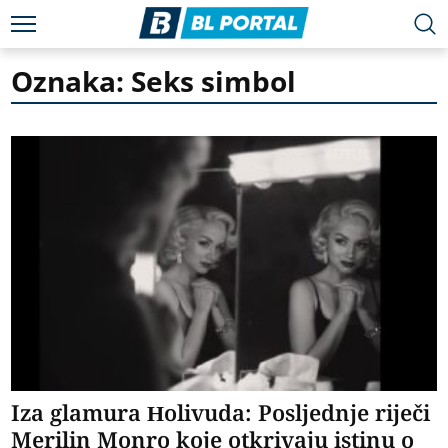
Oznaka: Seks simbol
Iza glamura Holivuda: Posljednje riječi
Merilin Monro koje otkrivaju istinu o