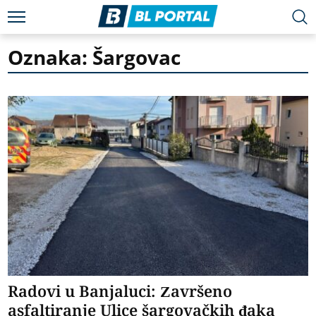
Oznaka: Šargovac
Radovi u Banjaluci: Završeno
asfaltiranje Ulice šargovačkih đaka