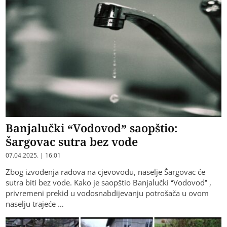
Banjalučki “Vodovod” saopštio:
Šargovac sutra bez vode
07.04.2025. | 16:01
Zbog izvođenja radova na cjevovodu, naselje Šargovac će
sutra biti bez vode. Kako je saopštio Banjalučki “Vodovod” ,
privremeni prekid u vodosnabdijevanju potrošača u ovom
naselju trajeće …