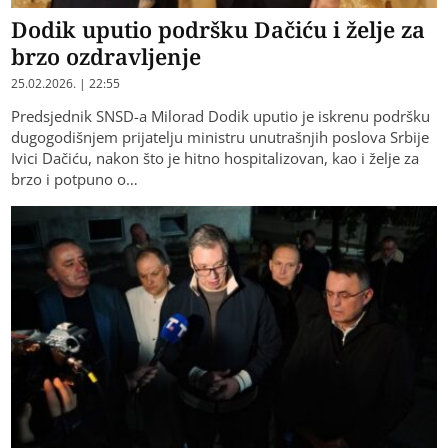
Dodik uputio podršku Dačiću i želje za
brzo ozdravljenje
25.02.2026. | 22:55
Predsjednik SNSD-a Milorad Dodik uputio je iskrenu podršku
dugogodišnjem prijatelju ministru unutrašnjih poslova Srbije
Ivici Dačiću, nakon što je hitno hospitalizovan, kao i želje za
brzo i potpuno o…