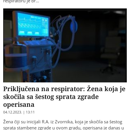
respiratoru je br…
Priključena na respirator: Žena koja je
skočila sa šestog sprata zgrade
operisana
04.12.2023. | 13:11
Žena čiji su inicijali R.A. iz Zvornika, koja je skočila sa šestog
sprata stambene zgrade u ovom gradu, operisana je danas u