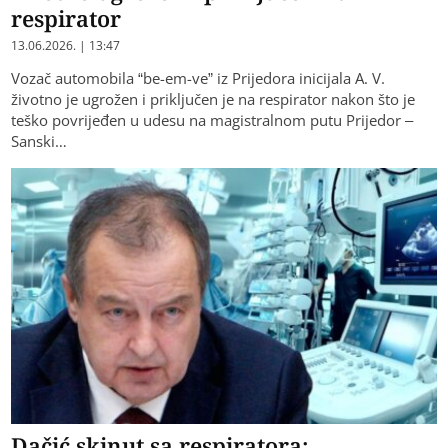
respirator
13.06.2026. | 13:47
Vozač automobila “be-em-ve” iz Prijedora inicijala A. V.
životno je ugrožen i priključen je na respirator nakon što je
teško povrijeđen u udesu na magistralnom putu Prijedor –
Sanski…
Dačić skinut sa respiratora: