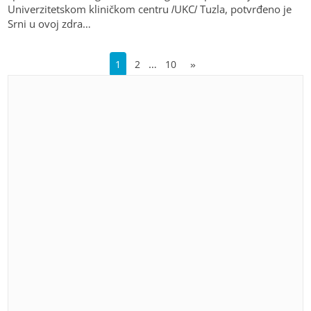
Univerzitetskom kliničkom centru /UKC/ Tuzla, potvrđeno je
Srni u ovoj zdra…
…
1
2
10
»