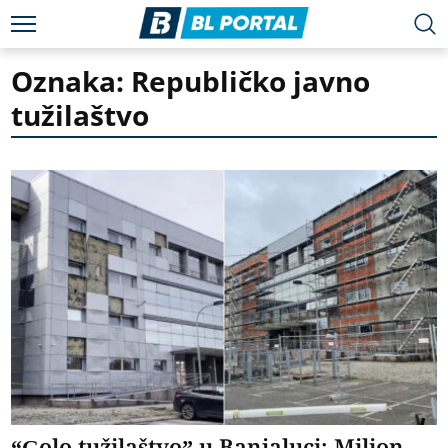
Oznaka: Republičko javno
tužilaštvo
“Golo tužilaštvo” u Banjaluci: Milion