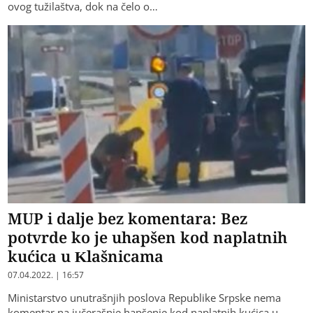
ovog tužilaštva, dok na čelo o…
MUP i dalje bez komentara: Bez
potvrde ko je uhapšen kod naplatnih
kućica u Klašnicama
07.04.2022. | 16:57
Ministarstvo unutrašnjih poslova Republike Srpske nema
komentar na jučerašnje hapšenje kod naplatnih kućica u