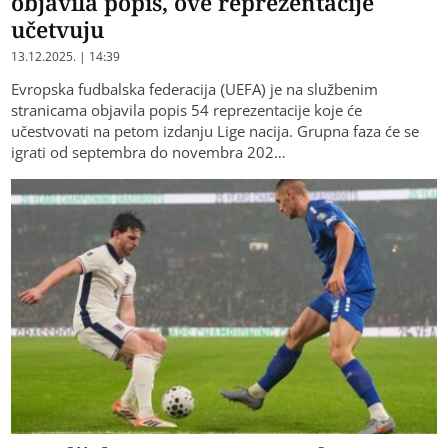
objavila popis, ove reprezentacije
učetvuju
13.12.2025. | 14:39
Evropska fudbalska federacija (UEFA) je na službenim
stranicama objavila popis 54 reprezentacije koje će
učestvovati na petom izdanju Lige nacija. Grupna faza će se
igrati od septembra do novembra 202…