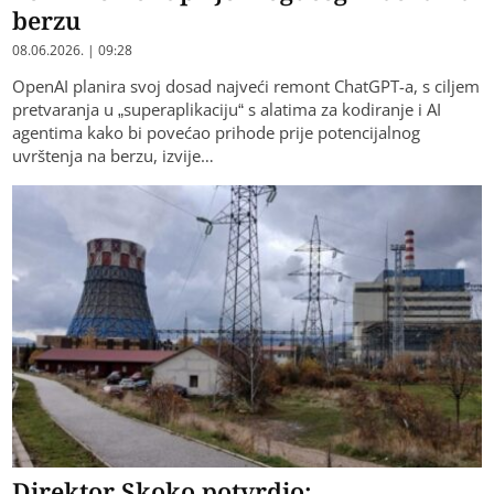
berzu
08.06.2026. | 09:28
OpenAI planira svoj dosad najveći remont ChatGPT-a, s ciljem
pretvaranja u „superaplikaciju“ s alatima za kodiranje i AI
agentima kako bi povećao prihode prije potencijalnog
uvrštenja na berzu, izvije…
Direktor Skoko potvrdio: