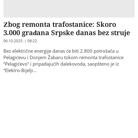
Zbog remonta trafostanice: Skoro
3.000 građana Srpske danas bez struje
06.10.2025. | 08:22
Bez električne energije danas će biti 2.800 potrošača u
Pelagićevu i Donjem Žabaru tokom remonta trafostanice
“Pelagićevo” i pripadajućih dalekovoda, saopšteno je iz
“Elektro-Bijelji…