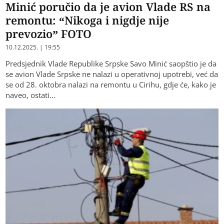
Minić poručio da je avion Vlade RS na
remontu: “Nikoga i nigdje nije
prevozio” FOTO
10.12.2025. | 19:55
Predsjednik Vlade Republike Srpske Savo Minić saopštio je da
se avion Vlade Srpske ne nalazi u operativnoj upotrebi, već da
se od 28. oktobra nalazi na remontu u Cirihu, gdje će, kako je
naveo, ostati…