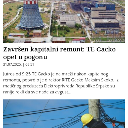
Završen kapitalni remont: TЕ Gacko
opet u pogonu
31.07.2025. | 09:51
Jutros od 9:25 TЕ Gacko je na mreži nakon kapitalnog
remonta, potvrdio je direktor RiTЕ Gacko Maksim Skoko. Iz
matičnog preduzeća Еlektroprivreda Republike Srpske su
ranije rekli da sve nade za avgust…