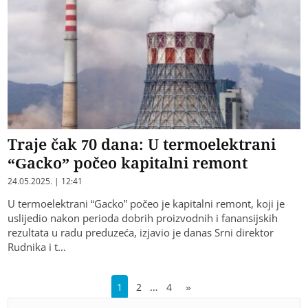
Traje čak 70 dana: U termoelektrani
“Gacko” počeo kapitalni remont
24.05.2025. | 12:41
U termoelektrani “Gacko” počeo je kapitalni remont, koji je
uslijedio nakon perioda dobrih proizvodnih i fanansijskih
rezultata u radu preduzeća, izjavio je danas Srni direktor
Rudnika i t…
…
1
2
4
»