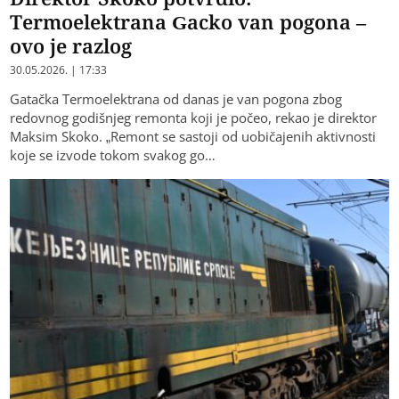
Termoelektrana Gacko van pogona –
ovo je razlog
30.05.2026. | 17:33
Gatačka Termoelektrana od danas je van pogona zbog
redovnog godišnjeg remonta koji je počeo, rekao je direktor
Maksim Skoko. „Remont se sastoji od uobičajenih aktivnosti
koje se izvode tokom svakog go…