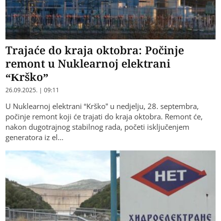
Trajaće do kraja oktobra: Počinje
remont u Nuklearnoj elektrani
“Krško”
26.09.2025. | 09:11
U Nuklearnoj elektrani “Krško” u nedjelju, 28. septembra,
počinje remont koji će trajati do kraja oktobra. Remont će,
nakon dugotrajnog stabilnog rada, početi isključenjem
generatora iz el…