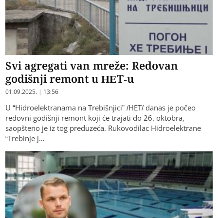
Svi agregati van mreže: Redovan
godišnji remont u HET-u
01.09.2025. | 13:56
U “Hidroelektranama na Trebišnjici” /HET/ danas je počeo
redovni godišnji remont koji će trajati do 26. oktobra,
saopšteno je iz tog preduzeća. Rukovodilac Hidroelektrane
“Trebinje j…