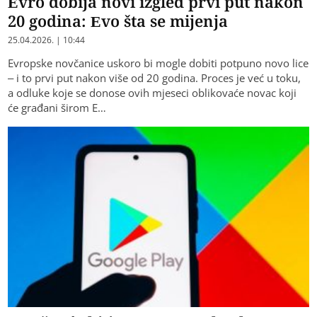
Evro dobija novi izgled prvi put nakon
20 godina: Evo šta se mijenja
25.04.2026. | 10:44
Evropske novčanice uskoro bi mogle dobiti potpuno novo lice
– i to prvi put nakon više od 20 godina. Proces je već u toku,
a odluke koje se donose ovih mjeseci oblikovaće novac koji
će građani širom E…