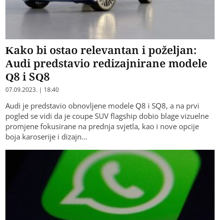
Kako bi ostao relevantan i poželjan:
Audi predstavio redizajnirane modele
Q8 i SQ8
07.09.2023. | 18:40
Audi je predstavio obnovljene modele Q8 i SQ8, a na prvi
pogled se vidi da je coupe SUV flagship dobio blage vizuelne
promjene fokusirane na prednja svjetla, kao i nove opcije
boja karoserije i dizajn…