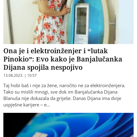
Ona je i elektroinženjer i “lutak
Pinokio”: Evo kako je Banjalučanka
Dijana spojila nespojivo
13.08.2023. | 10:57
Taj hobi baš i nije za žene, naročito ne za elektroinženjera.
Tako su mislili mnogi, sve dok im Banjalučanka Dijana
Blanuša nije dokazala da griješe. Danas Dijana ima dvije
uspješne karijere – e…