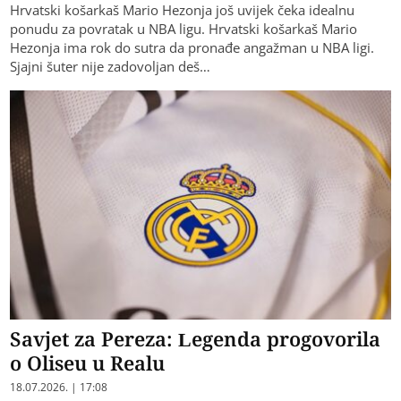
Hrvatski košarkaš Mario Hezonja još uvijek čeka idealnu
ponudu za povratak u NBA ligu. Hrvatski košarkaš Mario
Hezonja ima rok do sutra da pronađe angažman u NBA ligi.
Sjajni šuter nije zadovoljan deš…
Savjet za Pereza: Legenda progovorila
o Oliseu u Realu
18.07.2026. | 17:08