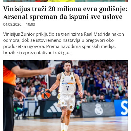
Vinisijus traži 20 miliona evra godišnje:
Arsenal spreman da ispuni sve uslove
04.08.2026. | 10:03
Vinisijus Žunior priključio se treninzima Real Madrida nakon
odmora, dok se istovremeno nastavljaju pregovori oko
produžetka ugovora. Prema navodima španskih medija,
brazilski reprezentativac traži go…