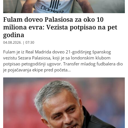
Fulam doveo Palasiosa za oko 10
miliona evra: Vezista potpisao na pet
godina
04.08.2026. | 07:30
Fulam je iz Real Madrida doveo 21-godišnjeg španskog
vezistu Sezara Palasiosa, koji je sa londonskim klubom
potpisao petogodišnji ugovor. Transfer mladog fudbalera dio
je pojačavanja ekipe pred početa…