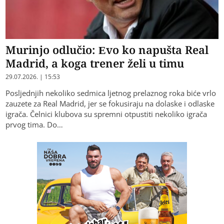
Murinjo odlučio: Evo ko napušta Real
Madrid, a koga trener želi u timu
29.07.2026. | 15:53
Posljednjih nekoliko sedmica ljetnog prelaznog roka biće vrlo
zauzete za Real Madrid, jer se fokusiraju na dolaske i odlaske
igrača. Čelnici klubova su spremni otpustiti nekoliko igrača
prvog tima. Do…