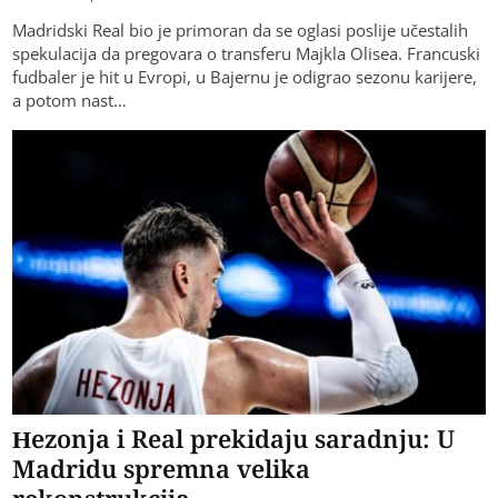
Madridski Real bio je primoran da se oglasi poslije učestalih
spekulacija da pregovara o transferu Majkla Olisea. Francuski
fudbaler je hit u Evropi, u Bajernu je odigrao sezonu karijere,
a potom nast…
Hezonja i Real prekidaju saradnju: U
Madridu spremna velika
rekonstrukcija