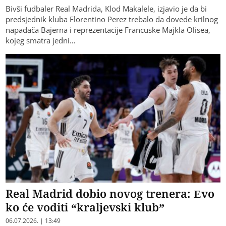
​Bivši fudbaler Real Madrida, Klod Makalele, izjavio je da bi
predsjednik kluba Florentino Perez trebalo da dovede krilnog
napadača Bajerna i reprezentacije Francuske Majkla Olisea,
kojeg smatra jedni…
Real Madrid dobio novog trenera: Evo
ko će voditi “kraljevski klub”
06.07.2026. | 13:49