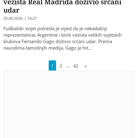
vezista Real Madrida doživio srčani
udar
20.06.2026. | 16:27
Fudbalski svijet potresla je vijest da je nekadašnji
reprezentativac Argentine i bivši vezista velikih svjetskih
klubova Fernando Gago doživio srčani udar. Prema
navodima tamošnjih medija, Gago je hit…
…
1
2
42
»