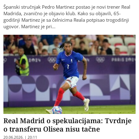
Španski stručnjak Pedro Martinez postao je novi trener Real
Madrida, zvanično je objavio klub. Kako su objavili, 65-
godišnji Martinez je sa čelnicima Reala potpisao trogodišnji
ugovor. Martinez je pri…
Real Madrid o spekulacijama: Tvrdnje
o transferu Olisea nisu tačne
20.06.2026. | 20:11