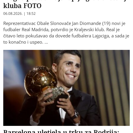
kluba FOTO
06.08.2026. | 18:52
Reprezentativac Obale Slonovače Jan Diomande (19) novi je
fudbaler Real Madrida, potvrdio je Kraljevski klub. Real je
čitavo leto pokušavao da dovede fudbalera Lajpciga, a sada je
to konačno i uspeo. …
Barselona uletjela u trku za Rodrija: