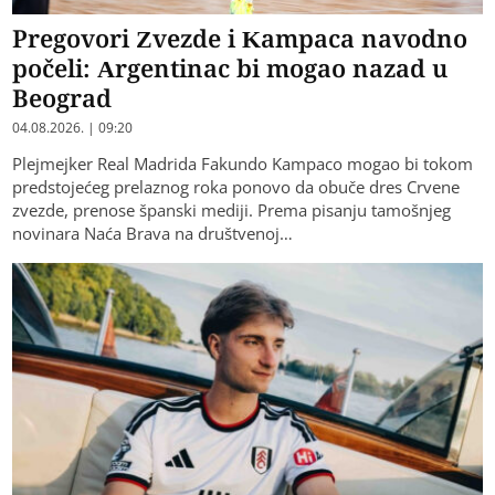
Pregovori Zvezde i Kampaca navodno
počeli: Argentinac bi mogao nazad u
Beograd
04.08.2026. | 09:20
Plejmejker Real Madrida Fakundo Kampaco mogao bi tokom
predstojećeg prelaznog roka ponovo da obuče dres Crvene
zvezde, prenose španski mediji. Prema pisanju tamošnjeg
novinara Naća Brava na društvenoj…