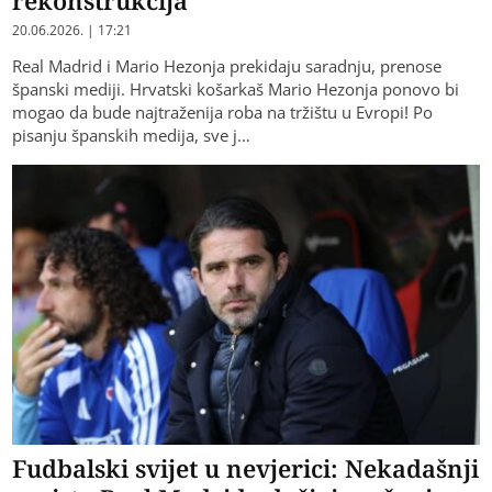
20.06.2026. | 17:21
Real Madrid i Mario Hezonja prekidaju saradnju, prenose
španski mediji. Hrvatski košarkaš Mario Hezonja ponovo bi
mogao da bude najtraženija roba na tržištu u Evropi! Po
pisanju španskih medija, sve j…
Fudbalski svijet u nevjerici: Nekadašnji