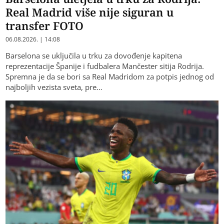
Real Madrid više nije siguran u
transfer FOTO
06.08.2026. | 14:08
Barselona se uključila u trku za dovođenje kapitena
reprezentacije Španije i fudbalera Mančester sitija Rodrija.
Spremna je da se bori sa Real Madridom za potpis jednog od
najboljih vezista sveta, pre…