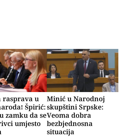
 rasprava u
Minić u Narodnoj
roda! Špirić:
skupštini Srpske:
 u zamku da se
Veoma dobra
rivci umjesto
bezbjednosna
a
situacija