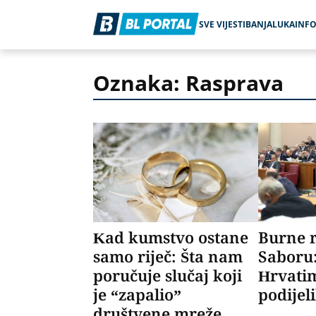
SVE VIJESTI
BANJALUKA
INF
Oznaka: Rasprava
Kad kumstvo ostane
Burne 
samo riječ: Šta nam
Saboru:
poručuje slučaj koji
Hrvati
je “zapalio”
podijel
društvene mreže