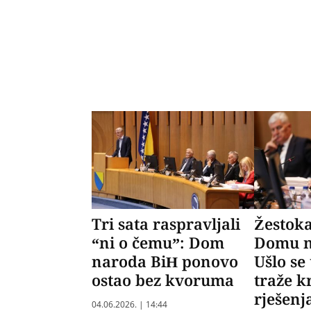
Tri sata raspravljali
Žestoka
“ni o čemu”: Dom
Domu na
naroda BiH ponovo
Ušlo se
ostao bez kvoruma
traže k
rješenj
04.06.2026. | 14:44