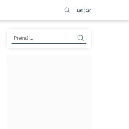
Lat
Ćir