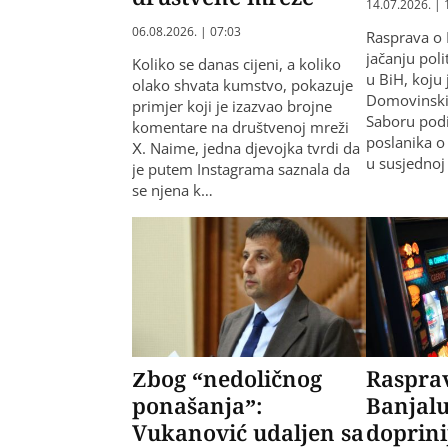
14.07.2026. | 
06.08.2026. | 07:03
Rasprava o 
jačanju pol
Koliko se danas cijeni, a koliko
u BiH, koju 
olako shvata kumstvo, pokazuje
Domovinski 
primjer koji je izazvao brojne
Saboru podi
komentare na društvenoj mreži
poslanika 
X. Naime, jedna djevojka tvrdi da
u susjednoj
je putem Instagrama saznala da
se njena k…
Zbog “nedoličnog
Raspra
ponašanja”:
Banjalu
Vukanović udaljen sa
doprini