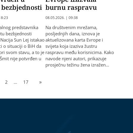
 bezbjednosti
burnu raspravu
18:23
08.05.2026. | 09:38
alnog predstavnika
Na društvenim mrežama,
etu bezbjednosti
posljednjih dana, iznova je
 Nacija Sun Lej istakao
aktuelizovana karta Evrope i
ci o situaciji o BiH da
svijeta koja izaziva žustru
pri svom stavu, a to je
raspravu među korisnicima. Kako
 Šmit nije potvrđen u
navode njeni autori, prikazuje
prosječnu težinu žena izražen…
2
…
17
»