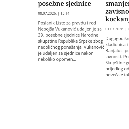
posebne sjednice
smanje
zavisno
08.07.2026. | 15:14
kockan
Poslanik Liste za pravdu i red
Nebojša Vukanović udaljen je sa
01.07.2026. | 
39. posebne sjednice Narodne
Dugogodišn
skupštine Republike Srpske zbog
kladionica i
nedoličnog ponašanja. Vukanović
Banjaluci p
je udaljen sa sjednice nakon
javnosti. P
nekoliko opomen…
Skupštine gr
prijedlog o
povećale ta