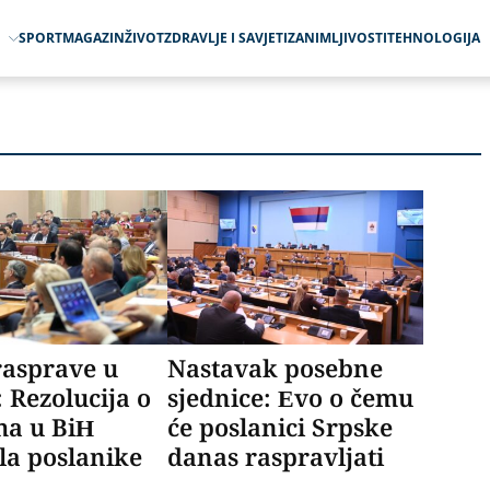
O
SPORT
MAGAZIN
ŽIVOT
ZDRAVLJE I SAVJETI
ZANIMLJIVOSTI
TEHNOLOGIJA
rasprave u
Nastavak posebne
 Rezolucija o
sjednice: Evo o čemu
ma u BiH
će poslanici Srpske
ila poslanike
danas raspravljati