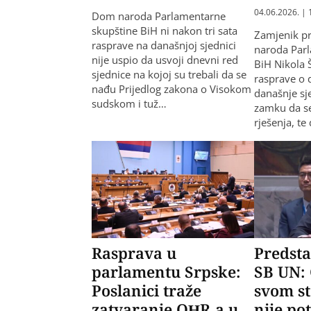
04.06.2026. | 
Dom naroda Parlamentarne
skupštine BiH ni nakon tri sata
Zamjenik p
rasprave na današnjoj sjednici
naroda Par
nije uspio da usvoji dnevni red
BiH Nikola 
sjednice na kojoj su trebali da se
rasprave o
nađu Prijedlog zakona o Visokom
današnje sj
sudskom i tuž…
zamku da se 
rješenja, te
Rasprava u
Predsta
parlamentu Srpske:
SB UN: 
Poslanici traže
svom st
zatvaranje OHR-a u
nije po