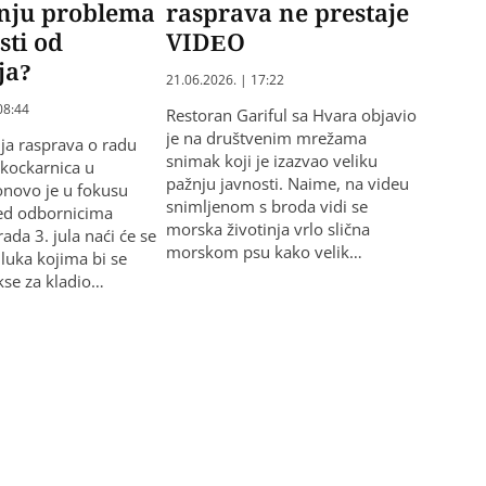
nju problema
rasprava ne prestaje
sti od
VIDEO
ja?
21.06.2026. | 17:22
08:44
Restoran Gariful sa Hvara objavio
je na društvenim mrežama
ja rasprava o radu
snimak koji je izazvao veliku
 kockarnica u
pažnju javnosti. Naime, na videu
onovo je u fokusu
snimljenom s broda vidi se
red odbornicima
morska životinja vrlo slična
ada 3. jula naći će se
morskom psu kako velik…
dluka kojima bi se
kse za kladio…