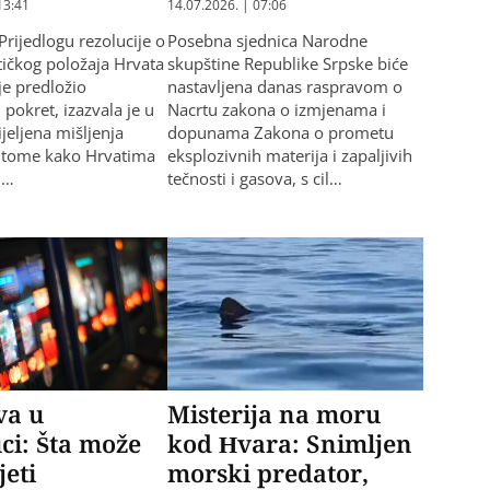
13:41
14.07.2026. | 07:06
Prijedlogu rezolucije o
Posebna sjednica Narodne
itičkog položaja Hrvata
skupštine Republike Srpske biće
je predložio
nastavljena danas raspravom o
pokret, izazvala je u
Nacrtu zakona o izmjenama i
jeljena mišljenja
dopunama Zakona o prometu
o tome kako Hrvatima
eksplozivnih materija i zapaljivih
 …
tečnosti i gasova, s cil…
va u
Misterija na moru
ci: Šta može
kod Hvara: Snimljen
jeti
morski predator,