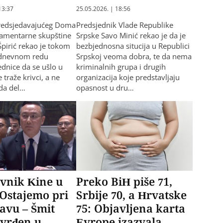
13:37
25.05.2026. | 18:56
redsjedavajućeg Doma
Predsjednik Vlade Republike
lamentarne skupštine
Srpske Savo Minić rekao je da je
Špirić rekao je tokom
bezbjednosna situcija u Republici
 dnevnom redu
Srpskoj veoma dobra, te da nema
ednice da se ušlo u
kriminalnih grupa i drugih
traže krivci, a ne
organizacija koje predstavljaju
 da del…
opasnost u dru…
vnik Kine u
Preko BiH piše 71,
Ostajemo pri
Srbije 70, a Hrvatske
avu – Šmit
75: Objavljena karta
tvrđen u
Evrope izazvala