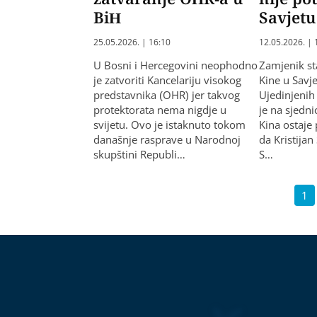
BiH
Savjetu
25.05.2026. | 16:10
12.05.2026. | 
U Bosni i Hercegovini neophodno
Zamjenik st
je zatvoriti Kancelariju visokog
Kine u Savj
predstavnika (OHR) jer takvog
Ujedinjenih
protektorata nema nigdje u
je na sjedni
svijetu. Ovo je istaknuto tokom
Kina ostaje 
današnje rasprave u Narodnoj
da Kristijan
skupštini Republi…
S…
1