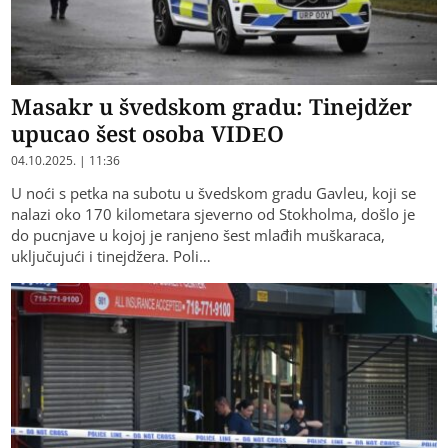
Masakr u švedskom gradu: Tinejdžer
upucao šest osoba VIDEO
04.10.2025. | 11:36
U noći s petka na subotu u švedskom gradu Gavleu, koji se
nalazi oko 170 kilometara sjeverno od Stokholma, došlo je
do pucnjave u kojoj je ranjeno šest mlađih muškaraca,
uključujući i tinejdžera. Poli…