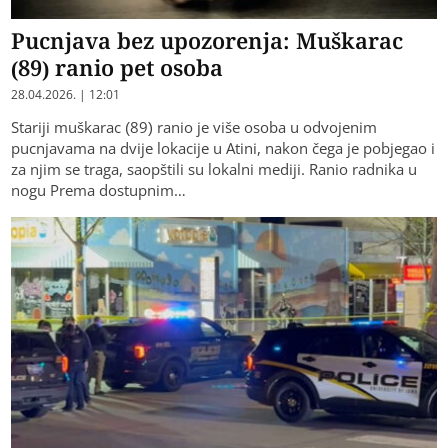
Pucnjava bez upozorenja: Muškarac
(89) ranio pet osoba
28.04.2026. | 12:01
Stariji muškarac (89) ranio je više osoba u odvojenim
pucnjavama na dvije lokacije u Atini, nakon čega je pobjegao i
za njim se traga, saopštili su lokalni mediji. Ranio radnika u
nogu Prema dostupnim…