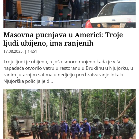
Masovna pucnjava u Americi: Troje
ljudi ubijeno, ima ranjenih
17.08.2025. | 14:51
Troje ljudi je ubijeno, a još osmoro ranjeno kada je više
napadača otvorilo vatru u restoranu u Bruklinu u Njujorku, u
ranim jutarnjim satima u nedjelju pred zatvaranje lokala.
Njujorška policija je d…