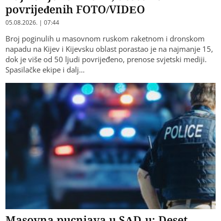
povrijeđenih FOTO/VIDEO
05.08.2026. | 07:44
Broj poginulih u masovnom ruskom raketnom i dronskom
napadu na Kijev i Kijevsku oblast porastao je na najmanje 15,
dok je više od 50 ljudi povrijeđeno, prenose svjetski mediji.
Spasilačke ekipe i dalj…
Masovna pucnjava u SAD-u: Deset