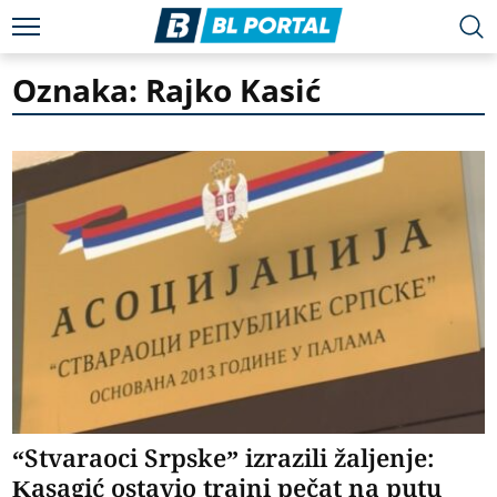
Oznaka: Rajko Kasić
“Stvaraoci Srpske” izrazili žaljenje:
Kasagić ostavio trajni pečat na putu