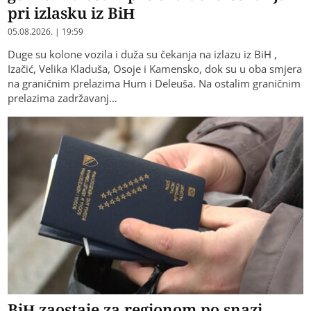
pri izlasku iz BiH
05.08.2026. | 19:59
Duge su kolone vozila i duža su čekanja na izlazu iz BiH ,
Izačić, Velika Kladuša, Osoje i Kamensko, dok su u oba smjera
na graničnim prelazima Hum i Deleuša. Na ostalim graničnim
prelazima zadržavanj…
BiH zaostaje za regionom po snazi