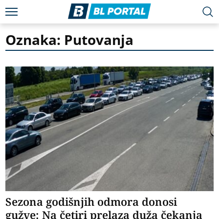
Oznaka: Putovanja
Sezona godišnjih odmora donosi
gužve: Na četiri prelaza duža čekanja