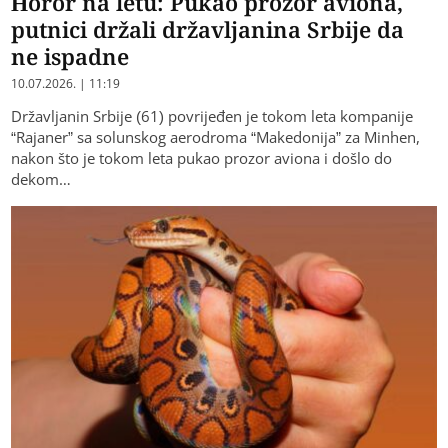
Horor na letu: Pukao prozor aviona,
putnici držali državljanina Srbije da
ne ispadne
10.07.2026. | 11:19
Državljanin Srbije (61) povrijeđen je tokom leta kompanije
“Rajaner” sa solunskog aerodroma “Makedonija” za Minhen,
nakon što je tokom leta pukao prozor aviona i došlo do
dekom…