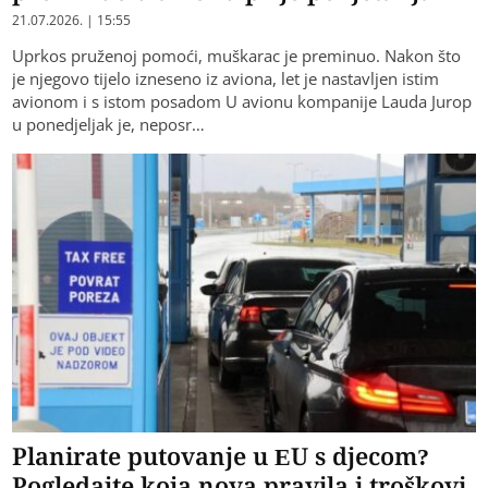
21.07.2026. | 15:55
Uprkos pruženoj pomoći, muškarac je preminuo. Nakon što
je njegovo tijelo izneseno iz aviona, let je nastavljen istim
avionom i s istom posadom U avionu kompanije Lauda Jurop
u poned‌jeljak je, neposr…
Planirate putovanje u EU s djecom?
Pogledajte koja nova pravila i troškovi