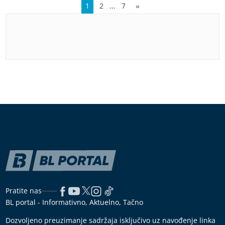
…
1
2
7
»
Pratite nas
BL portal - Informativno, Aktuelno, Tačno
Dozvoljeno preuzimanje sadržaja isključivo uz navođenje linka