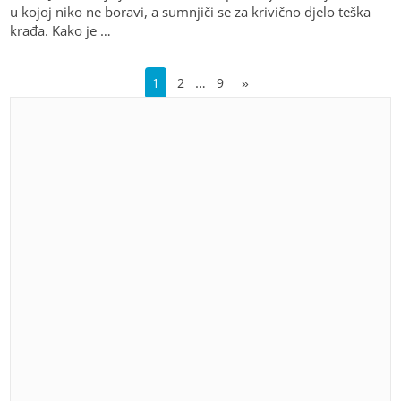
u kojoj niko ne boravi, a sumnjiči se za krivično djelo teška
krađa. Kako je …
…
1
2
9
»