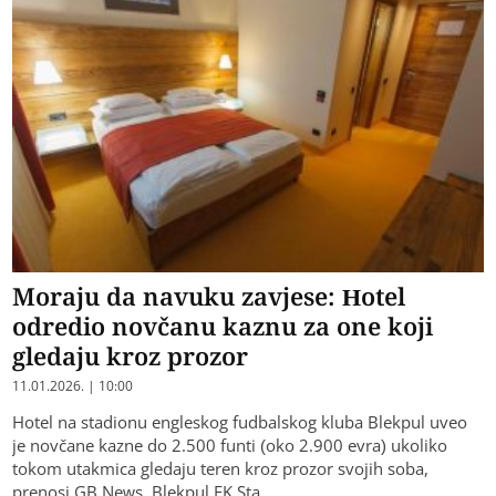
Moraju da navuku zavjese: Hotel
odredio novčanu kaznu za one koji
gledaju kroz prozor
11.01.2026. | 10:00
Hotel na stadionu engleskog fudbalskog kluba Blekpul uveo
je novčane kazne do 2.500 funti (oko 2.900 evra) ukoliko
tokom utakmica gledaju teren kroz prozor svojih soba,
prenosi GB News. Blekpul FK Sta…