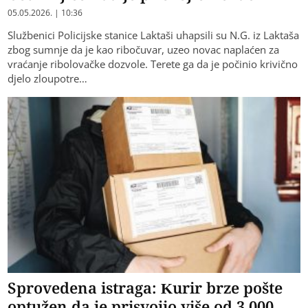
05.05.2026. | 10:36
Službenici Policijske stanice Laktaši uhapsili su N.G. iz Laktaša
zbog sumnje da je kao ribočuvar, uzeo novac naplaćen za
vraćanje ribolovačke dozvole. Terete ga da je počinio krivično
djelo zloupotre…
Sprovedena istraga: Kurir brze pošte
optužen da je prisvojio više od 3.000