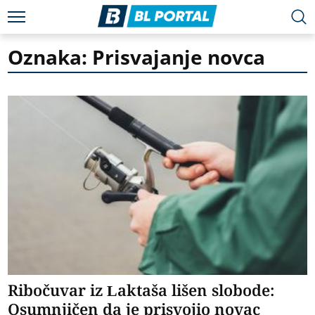
Oznaka: Prisvajanje novca
Ribočuvar iz Laktaša lišen slobode:
Osumnjičen da je prisvojio novac