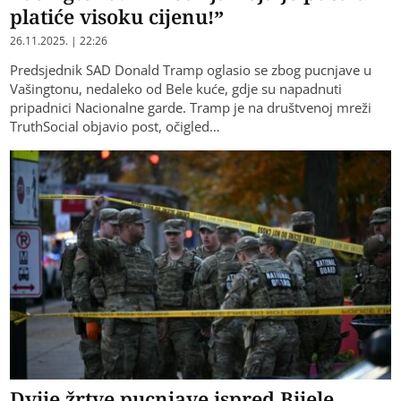
platiće visoku cijenu!”
26.11.2025. | 22:26
Predsjednik SAD Donald Tramp oglasio se zbog pucnjave u
Vašingtonu, nedaleko od Bele kuće, gdje su napadnuti
pripadnici Nacionalne garde. Tramp je na društvenoj mreži
TruthSocial objavio post, očigled…
Dvije žrtve pucnjave ispred Bijele