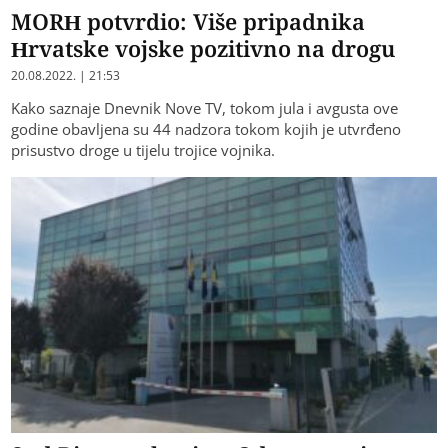
MORH potvrdio: Više pripadnika
Hrvatske vojske pozitivno na drogu
20.08.2022. | 21:53
Kako saznaje Dnevnik Nove TV, tokom jula i avgusta ove
godine obavljena su 44 nadzora tokom kojih je utvrđeno
prisustvo droge u tijelu trojice vojnika.