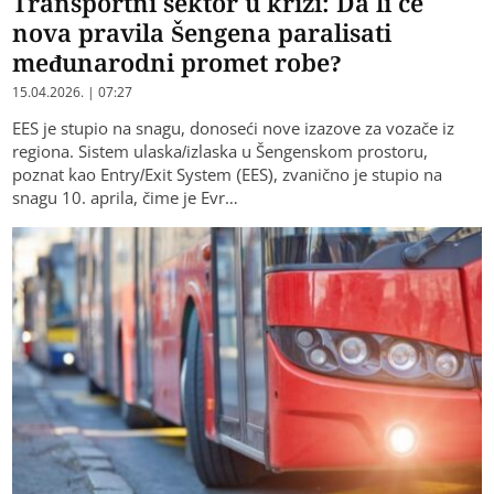
Transportni sektor u krizi: Da li će
nova pravila Šengena paralisati
međunarodni promet robe?
15.04.2026. | 07:27
EES je stupio na snagu, donoseći nove izazove za vozače iz
regiona. Sistem ulaska/izlaska u Šengenskom prostoru,
poznat kao Entry/Exit System (EES), zvanično je stupio na
snagu 10. aprila, čime je Evr…