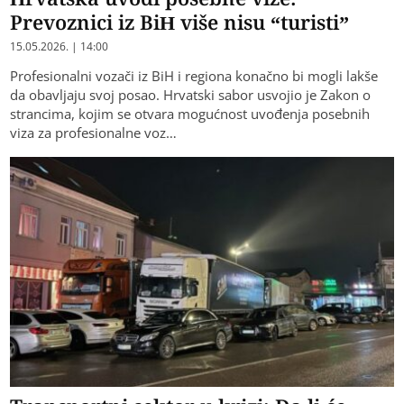
Prevoznici iz BiH više nisu “turisti”
15.05.2026. | 14:00
Profesionalni vozači iz BiH i regiona konačno bi mogli lakše
da obavljaju svoj posao. Hrvatski sabor usvojio je Zakon o
strancima, kojim se otvara mogućnost uvođenja posebnih
viza za profesionalne voz…