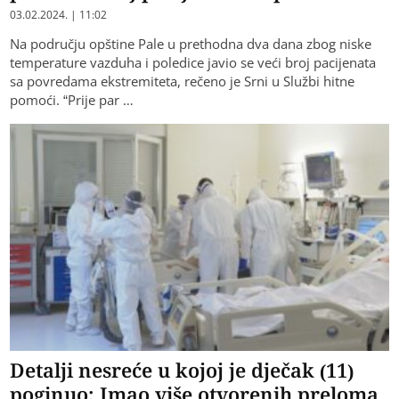
03.02.2024. | 11:02
Na području opštine Pale u prethodna dva dana zbog niske
temperature vazduha i poledice javio se veći broj pacijenata
sa povredama ekstremiteta, rečeno je Srni u Službi hitne
pomoći. “Prije par …
Detalji nesreće u kojoj je dječak (11)
poginuo: Imao više otvorenih preloma