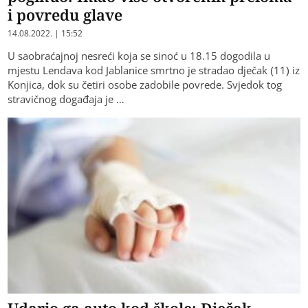
i povredu glave
14.08.2022. | 15:52
U saobraćajnoj nesreći koja se sinoć u 18.15 dogodila u
mjestu Lendava kod Jablanice smrtno je stradao dječak (11) iz
Konjica, dok su četiri osobe zadobile povrede. Svjedok tog
stravičnog događaja je …
Udario ga auto kod škole: Dječak