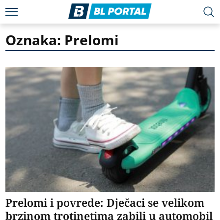
Oznaka: Prelomi
Prelomi i povrede: Dječaci se velikom
brzinom trotinetima zabili u automobil