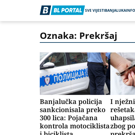
SVE VIJESTI
BANJALUKA
INF
Oznaka: Prekršaj
Banjalučka policija
I nježni
sankcionisala preko
rešetak
300 lica: Pojačana
uhapsil
kontrola motociklista
zbog p
i biciklista
prekrš