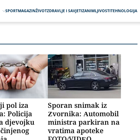
O
SPORT
MAGAZIN
ŽIVOT
ZDRAVLJE I SAVJETI
ZANIMLJIVOSTI
TEHNOLOGIJA
ji pol iza
Sporan snimak iz
a: Policija
Zvornika: Automobil
a djevojku
ministra parkiran na
očinjenog
vratima apoteke
aja
FOTO/VIDEO