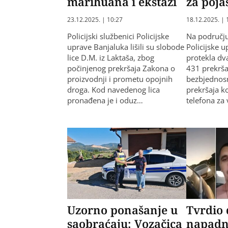
marihuana i ekstazi
za pojas
23.12.2025. | 10:27
18.12.2025. | 
Policijski službenici Policijske
Na području
uprave Banjaluka lišili su slobode
Policijske 
lice D.M. iz Laktaša, zbog
protekla dv
počinjenog prekršaja Zakona o
431 prekrša
proizvodnji i prometu opojnih
bezbjednos
droga. Kod navedenog lica
prekršaja k
pronađena je i oduz…
telefona za
Uzorno ponašanje u
Tvrdio 
saobraćaju: Vozačica
napadn