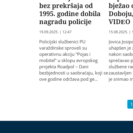
bez prekršaja od
bježao 
1995. godine dobila
Doboju
nagradu policije
VIDEO
19.09.2025. | 12:47
15.08.2025. | 
Policijski službenici PU
Jovica Josip
varaždinske sproveli su
uhapšen je 
operativnu akciju “Pojas i
nakon saobr
mobitel” u sklopu evropskog
sprečavao p
projekta Roadpol – Dani
službene ra
bezbjednosti u saobraćaju, koji se
zaustavlje
ove godine održava pod ge…
je snimao 
1