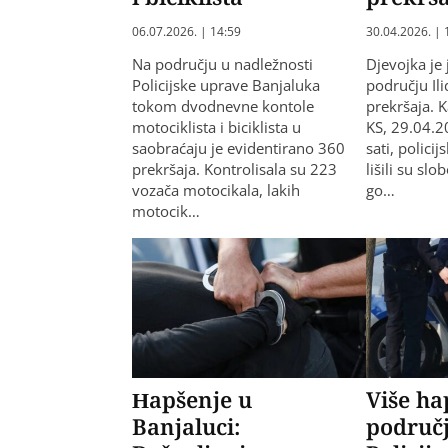
06.07.2026. | 14:59
30.04.2026. | 
Na području u nadležnosti
Djevojka je
Policijske uprave Banjaluka
području Il
tokom dvodnevne kontole
prekršaja. 
motociklista i biciklista u
KS, 29.04.2
saobraćaju je evidentirano 360
sati, policij
prekršaja. Kontrolisala su 223
lišili su sl
vozača motocikala, lakih
go…
motocik…
Hapšenje u
Više ha
Banjaluci:
područj