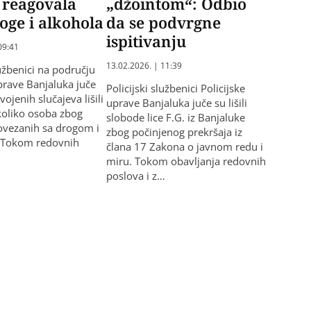
a reagovala
„džointom“: Odbio
oge i alkohola
da se podvrgne
ispitivanju
09:41
13.02.2026. | 11:39
lužbenici na području
uprave Banjaluka juče
Policijski službenici Policijske
vojenih slučajeva lišili
uprave Banjaluka juče su lišili
koliko osoba zbog
slobode lice F.G. iz Banjaluke
ovezanih sa drogom i
zbog počinjenog prekršaja iz
 Tokom redovnih
člana 17 Zakona o javnom redu i
miru. Tokom obavljanja redovnih
poslova i z…