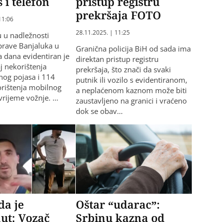
 i telefon
pristup registru
prekršaja FOTO
11:06
28.11.2025. | 11:25
 u nadležnosti
uprave Banjaluka u
Granična policija BiH od sada ima
a dana evidentiran je
direktan pristup registru
j nekorištenja
prekršaja, što znači da svaki
nog pojasa i 114
putnik ili vozilo s evidentiranom,
orištenja mobilnog
a neplaćenom kaznom može biti
 vrijeme vožnje. …
zaustavljeno na granici i vraćeno
dok se obav…
da je
Oštar “udarac”:
ut: Vozač
Srbinu kazna od