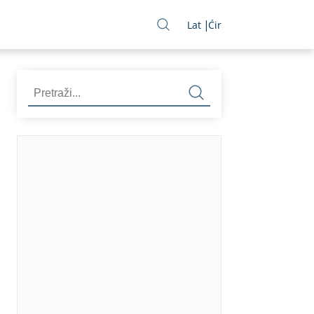
Lat
Ćir