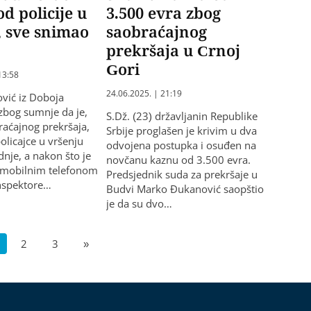
od policije u
3.500 evra zbog
, sve snimao
saobraćajnog
prekršaja u Crnoj
Gori
13:58
24.06.2025. | 21:19
ović iz Doboja
zbog sumnje da je,
S.Dž. (23) državljanin Republike
aćajnog prekršaja,
Srbije proglašen je krivim u dva
olicajce u vršenju
odvojena postupka i osuđen na
dnje, a nakon što je
novčanu kaznu od 3.500 evra.
n mobilnim telefonom
Predsjednik suda za prekršaje u
inspektore…
Budvi Marko Đukanović saopštio
je da su dvo…
2
3
»