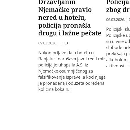
Državljanin
Policij
Njemačke pravio
zbog dr
nered u hotelu,
06.03.2026. | 
policija pronašla
Policijski s
drogu i lažne pečate
Policijske 
su u više od
09.03.2026. | 11:31
slobode ne
Nakon prijave da u hotelu u
prekršaja p
Banjaluci narušava javni red i mir
alkoholom.
policija je uhapsila A.S. iz
aktivnosti…
Njemačke osumnjičenog za
falsifikovanje isprave, a kod njega
je pronađena i oduzeta određena
količina kokain…