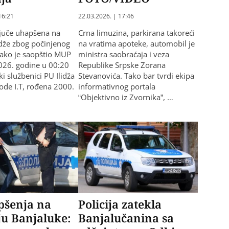
16:21
22.03.2026. | 17:46
 juče uhapšena na
Crna limuzina, parkirana takoreći
idže zbog počinjenog
na vratima apoteke, automobil je
Kako je saopštio MUP
ministra saobraćaja i veza
026. godine u 00:20
Republike Srpske Zorana
ski službenici PU Ilidža
Stevanovića. Tako bar tvrdi ekipa
obode I.T, rođena 2000.
informativnog portala
“Objektivno iz Zvornika”, …
pšenja na
Policija zatekla
u Banjaluke:
Banjalučanina sa