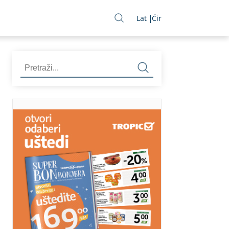
Lat
Ćir