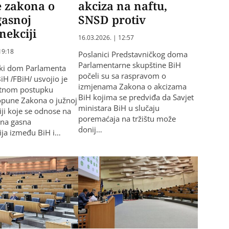
e zakona o
akciza na naftu,
gasnoj
SNSD protiv
nekciji
16.03.2026. | 12:57
19:18
Poslanici Predstavničkog doma
Parlamentarne skupštine BiH
čki dom Parlamenta
počeli su sa raspravom o
iH /FBiH/ usvojio je
izmjenama Zakona o akcizama
itnom postupku
BiH kojima se predviđa da Savjet
opune Zakona o južnoj
ministara BiH u slučaju
iji koje se odnose na
poremaćaja na tržištu može
žna gasna
donij…
ija između BiH i…