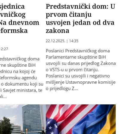
sjednica
Predstavnički dom: U
avničkog
prvom čitanju
Na dnevnom
usvojen jedan od dva
eformska
zakona
22.12.2025. | 14:35
12:27
Poslanici Predstavničkog doma
Parlamentarne skupštine BiH
redstavničkog doma
usvojili su danas prijedlog Zakona
rne skupštine BiH
o VSTS-u u prvom čitanju.
ednicu na kojoj će
Poslanici su usvojili i negativno
 Reformsku agendu
mišljenje Ustavnopravne komisije
je o dokumentu koji su
o prijedlogu Z…
li Savjet ministara, te
bli…