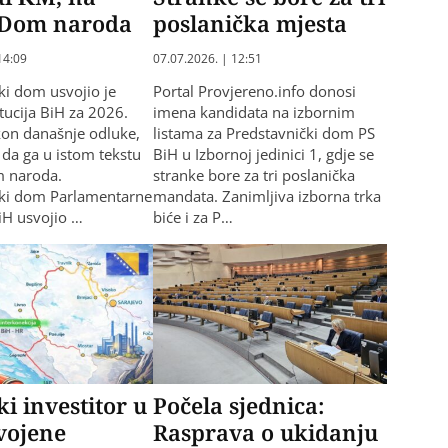
 Dom naroda
poslanička mjesta
14:09
07.07.2026. | 12:51
ki dom usvojio je
Portal Provjereno.info donosi
tucija BiH za 2026.
imena kandidata na izbornim
on današnje odluke,
listama za Predstavnički dom PS
 da ga u istom tekstu
BiH u Izbornoj jedinici 1, gdje se
m naroda.
stranke bore za tri poslanička
čki dom Parlamentarne
mandata. Zanimljiva izborna trka
iH usvojio …
biće i za P…
i investitor u
Počela sjednica:
svojene
Rasprava o ukidanju