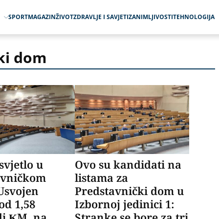
O
SPORT
MAGAZIN
ŽIVOT
ZDRAVLJE I SAVJETI
ZANIMLJIVOSTI
TEHNOLOGIJA
ki dom
svjetlo u
Ovo su kandidati na
avničkom
listama za
Usvojen
Predstavnički dom u
od 1,58
Izbornoj jedinici 1:
di KM, na
Stranke se bore za tri