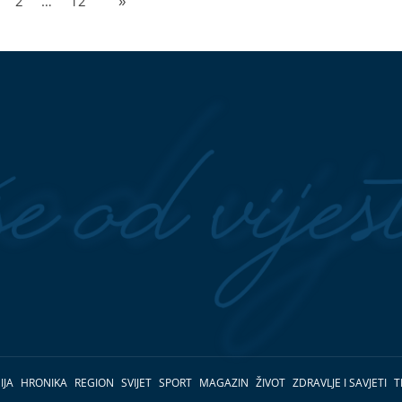
2
…
12
»
IJA
HRONIKA
REGION
SVIJET
SPORT
MAGAZIN
ŽIVOT
ZDRAVLJE I SAVJETI
T