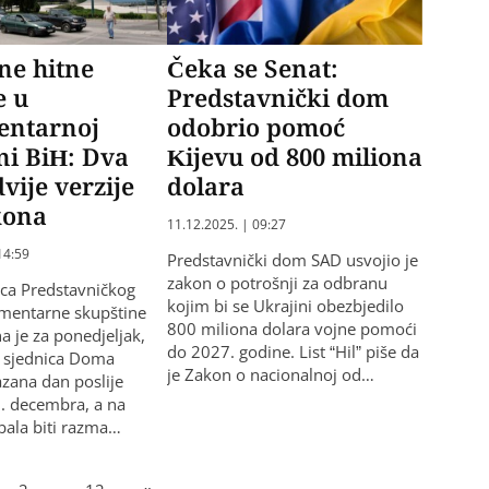
ne hitne
Čeka se Senat:
e u
Predstavnički dom
entarnoj
odobrio pomoć
ni BiH: Dva
Kijevu od 800 miliona
vije verzije
dolara
kona
11.12.2025. | 09:27
14:59
Predstavnički dom SAD usvojio je
zakon o potrošnji za odbranu
ica Predstavničkog
kojim bi se Ukrajini obezbjedilo
mentarne skupštine
800 miliona dolara vojne pomoći
a je za ponedjeljak,
do 2027. godine. List “Hil” piše da
a sjednica Doma
je Zakon o nacionalnoj od…
zana dan poslije
. decembra, a na
ebala biti razma…