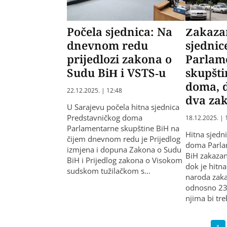
Počela sjednica: Na
Zakaza
dnevnom redu
sjednic
prijedlozi zakona o
Parlam
Sudu BiH i VSTS-u
skupšti
doma, d
22.12.2025. | 12:48
dva za
U Sarajevu počela hitna sjednica
Predstavničkog doma
18.12.2025. | 
Parlamentarne skupštine BiH na
Hitna sjedn
čijem dnevnom redu je Prijedlog
doma Parla
izmjena i dopuna Zakona o Sudu
BiH zakazan
BiH i Prijedlog zakona o Visokom
dok je hitn
sudskom tužilačkom s…
naroda zaka
odnosno 23
njima bi tr