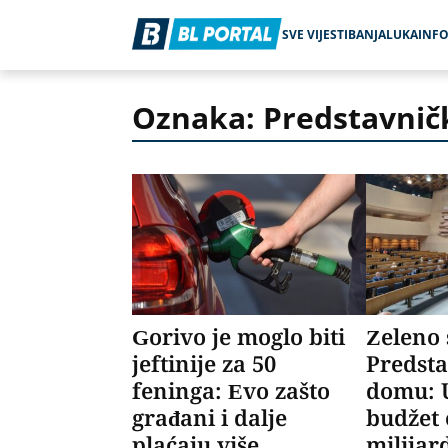
SVE VIJESTI
BANJALUKA
INF
Oznaka: Predstavnič
Gorivo je moglo biti
Zeleno 
jeftinije za 50
Predst
feninga: Evo zašto
domu: 
građani i dalje
budžet 
plaćaju više
milijar