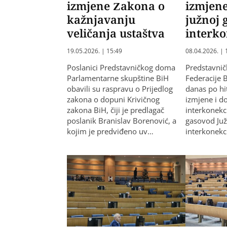
izmjene Zakona o
izmjen
kažnjavanju
južnoj 
veličanja ustaštva
interko
19.05.2026. | 15:49
08.04.2026. | 
Poslanici Predstavničkog doma
Predstavni
Parlamentarne skupštine BiH
Federacije B
obavili su raspravu o Prijedlog
danas po h
zakona o dopuni Krivičnog
izmjene i d
zakona BiH, čiji je predlagač
interkonekc
poslanik Branislav Borenović, a
gasovod Ju
kojim je predviđeno uv…
interkonekc