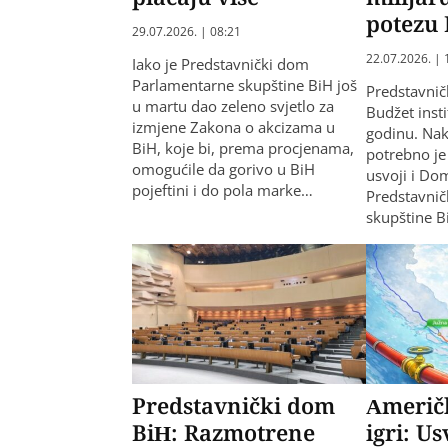
potezu
29.07.2026. | 08:21
22.07.2026. | 
Iako je Predstavnički dom
Parlamentarne skupštine BiH još
Predstavnič
u martu dao zeleno svjetlo za
Budžet insti
izmjene Zakona o akcizama u
godinu. Nak
BiH, koje bi, prema procjenama,
potrebno je
omogućile da gorivo u BiH
usvoji i Do
pojeftini i do pola marke…
Predstavni
skupštine B
Predstavnički dom
Američk
BiH: Razmotrene
igri: U