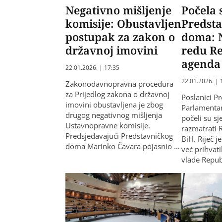
Negativno mišljenje
Počela 
komisije: Obustavljen
Predst
postupak za zakon o
doma: 
državnoj imovini
redu R
agenda
22.01.2026. | 17:35
22.01.2026. | 
Zakonodavnopravna procedura
za Prijedlog zakona o državnoj
Poslanici P
imovini obustavljena je zbog
Parlamenta
drugog negativnog mišljenja
počeli su sj
Ustavnopravne komisije.
razmatrati
Predsjedavajući Predstavničkog
BiH. Riječ 
doma Marinko Čavara pojasnio …
već prihvati
vlade Repu