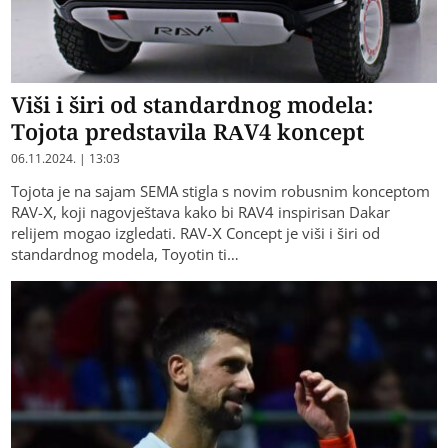
Viši i širi od standardnog modela:
Tojota predstavila RAV4 koncept
06.11.2024. | 13:03
Tojota je na sajam SEMA stigla s novim robusnim konceptom
RAV-X, koji nagovještava kako bi RAV4 inspirisan Dakar
relijem mogao izgledati. RAV-X Concept je viši i širi od
standardnog modela, Toyotin ti…