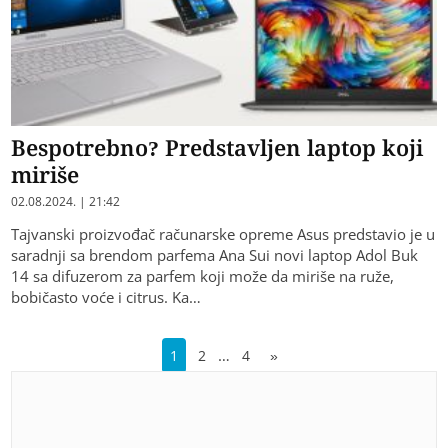
Bespotrebno? Predstavljen laptop koji
miriše
02.08.2024. | 21:42
​Tajvanski proizvođač računarske opreme Asus predstavio je u
saradnji sa brendom parfema Ana Sui novi laptop Adol Buk
14 sa difuzerom za parfem koji može da miriše na ruže,
bobičasto voće i citrus. Ka…
…
1
2
4
»