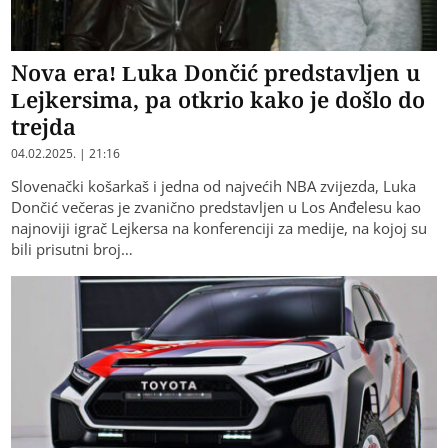
Nova era! Luka Dončić predstavljen u
Lejkersima, pa otkrio kako je došlo do
trejda
04.02.2025. | 21:16
Slovenački košarkaš i jedna od najvećih NBA zvijezda, Luka
Dončić večeras je zvanično predstavljen u Los Anđelesu kao
najnoviji igrač Lejkersa na konferenciji za medije, na kojoj su
bili prisutni broj…