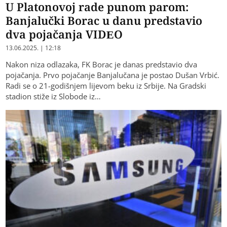
U Platonovoj rade punom parom:
Banjalučki Borac u danu predstavio
dva pojačanja VIDEO
13.06.2025. | 12:18
Nakon niza odlazaka, FK Borac je danas predstavio dva
pojačanja. Prvo pojačanje Banjalučana je postao Dušan Vrbić.
Radi se o 21-godišnjem lijevom beku iz Srbije. Na Gradski
stadion stiže iz Slobode iz…