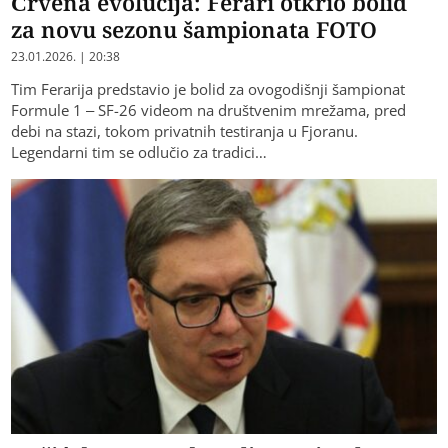
Crvena evolucija: Ferari otkrio bolid
za novu sezonu šampionata FOTO
23.01.2026. | 20:38
Tim Ferarija predstavio je bolid za ovogodišnji šampionat
Formule 1 – SF-26 videom na društvenim mrežama, pred
debi na stazi, tokom privatnih testiranja u Fjoranu.
Legendarni tim se odlučio za tradici…