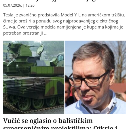
05.07.2026. | 12:20
Tesla je zvanično predstavila Model Y L na američkom tržištu,
čime je proširila ponudu svog najprodavanijeg električnog
SUV-a. Ova verzija modela namijenjena je kupcima kojima je
potreban prostraniji …
Vučić se oglasio o balističkim
supersoničnim projektilima: Otkrio i