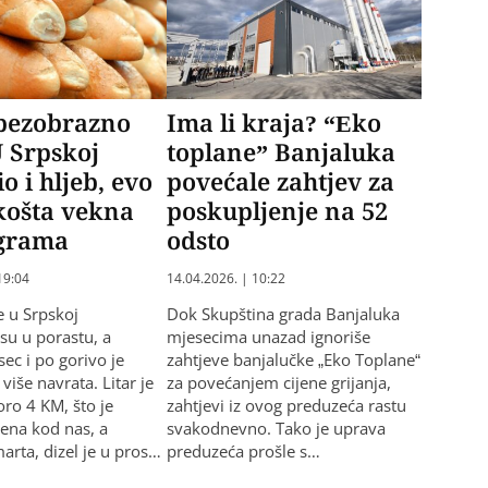
 bezobrazno
Ima li kraja? “Eko
U Srpskoj
toplane” Banjaluka
o i hljeb, evo
povećale zahtjev za
košta vekna
poskupljenje na 52
 grama
odsto
19:04
14.04.2026. | 10:22
e u Srpskoj
Dok Skupština grada Banjaluka
su u porastu, a
mjesecima unazad ignoriše
ec i po gorivo je
zahtjeve banjalučke „Eko Toplane“
više navrata. Litar je
za povećanjem cijene grijanja,
oro 4 KM, što je
zahtjevi iz ovog preduzeća rastu
jena kod nas, a
svakodnevno. Tako je uprava
rta, dizel je u pros…
preduzeća prošle s…