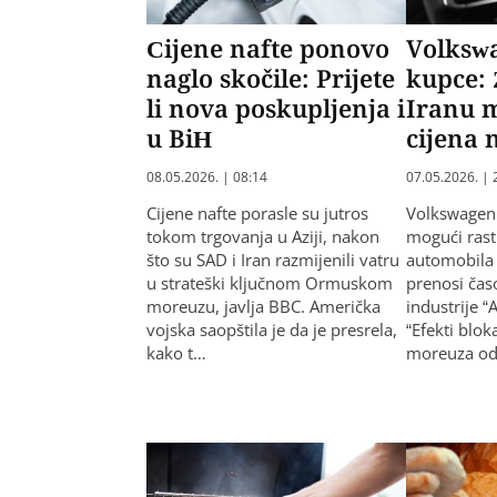
Cijene nafte ponovo
Volksw
naglo skočile: Prijete
kupce: 
li nova poskupljenja i
Iranu 
u BiH
cijena 
08.05.2026. | 08:14
07.05.2026. | 
Cijene nafte porasle su jutros
Volkswagen 
tokom trgovanja u Aziji, nakon
mogući rast
što su SAD i Iran razmijenili vatru
automobila 
u strateški ključnom Ormuskom
prenosi čas
moreuzu, javlja BBC. Američka
industrije 
vojska saopštila je da je presrela,
“Efekti bl
kako t…
moreuza od