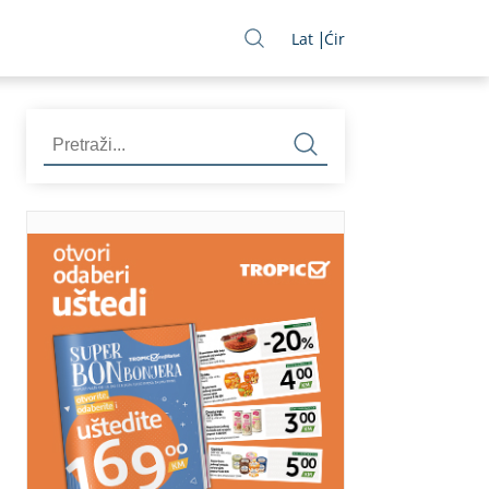
Lat
Ćir