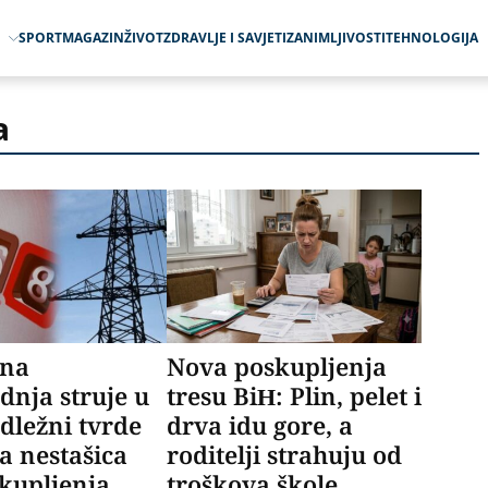
O
SPORT
MAGAZIN
ŽIVOT
ZDRAVLJE I SAVJETI
ZANIMLJIVOSTI
TEHNOLOGIJA
a
ena
Nova poskupljenja
dnja struje u
tresu BiH: Plin, pelet i
dležni tvrde
drva idu gore, a
a nestašica
roditelji strahuju od
skupljenja
troškova škole