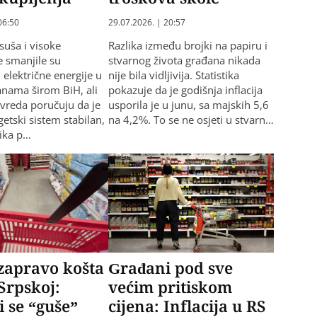
06:50
29.07.2026. | 20:57
suša i visoke
Razlika između brojki na papiru i
 smanjile su
stvarnog života građana nikada
 električne energije u
nije bila vidljivija. Statistika
anama širom BiH, ali
pokazuje da je godišnja inflacija
ivreda poručuju da je
usporila je u junu, sa majskih 5,6
etski sistem stabilan,
na 4,2%. To se ne osjeti u stvarn…
ika p…
zapravo košta
Građani pod sve
 Srpskoj:
većim pritiskom
 se “guše”
cijena: Inflacija u RS