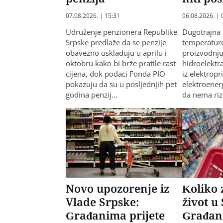
07.08.2026. | 15:31
06.08.2026. | 
Udruženje penzionera Republike
Dugotrajna 
Srpske predlaže da se penzije
temperature
obavezno usklađuju u aprilu i
proizvodnju
oktobru kako bi brže pratile rast
hidroelektr
cijena, dok podaci Fonda PIO
iz elektropr
pokazuju da su u posljednjih pet
elektroenerg
godina penzij…
da nema riz
Novo upozorenje iz
Koliko 
Vlade Srpske:
život u
Građanima prijete
Građani