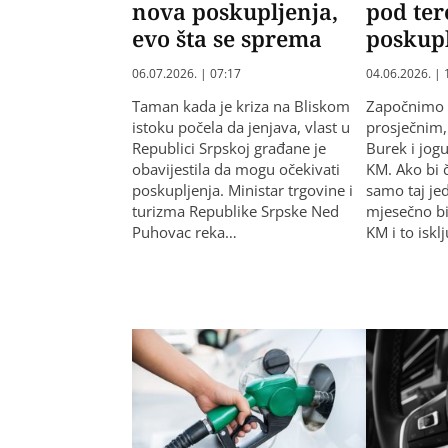
nova poskupljenja,
pod te
evo šta se sprema
poskup
06.07.2026. | 07:17
04.06.2026. | 
Taman kada je kriza na Bliskom
Započnimo 
istoku počela da jenjava, vlast u
prosječnim
Republici Srpskoj građane je
Burek i jog
obavijestila da mogu očekivati
KM. Ako bi 
poskupljenja. Ministar trgovine i
samo taj je
turizma Republike Srpske Ned
mjesečno bi
Puhovac reka…
KM i to iskl