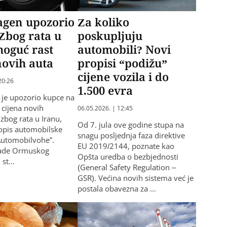
agen upozorio
Za koliko
Zbog rata u
poskupljuju
moguć rast
automobili? Novi
novih auta
propisi “podižu”
cijene vozila i do
20:26
1.500 evra
je upozorio kupce na
 cijena novih
06.05.2026. | 12:45
zbog rata u Iranu,
Od 7. jula ove godine stupa na
opis automobilske
snagu posljednja faza direktive
“Automobilvohe”.
EU 2019/2144, poznate kao
okade Ormuskog
Opšta uredba o bezbjednosti
 st…
(General Safety Regulation –
GSR). Većina novih sistema već je
postala obavezna za …