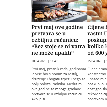
Prvi maj ove godine
Cijene
pretvara se u
rastu! 
ozbiljnu računicu:
poskupi
“Bez stoje se ni vatra
koliko 
ne može upaliti”
od 600
20.04.2026. | 11:49
15.04.2026. | 
Prvi maj, praznik rada, godinama
Cijene hran
je više bio sinonim za roštilj,
konstantno 
druženje i bogatu trpezu nego za
unazad mjes
bolji položaj radnika. Međutim,
poskupilo u 
ove godine za mnoge građane
dostigao sk
pretvara se u ozbiljnu računicu.
rekordna ci
Ako je su…
početkom ma