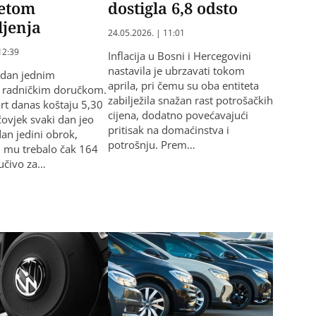
retom
dostigla 6,8 odsto
ljenja
24.05.2026. | 11:01
12:39
Inflacija u Bosni i Hercegovini
nastavila je ubrzavati tokom
dan jednim
aprila, pri čemu su oba entiteta
, radničkim doručkom.
zabilježila snažan rast potrošačkih
urt danas koštaju 5,30
cijena, dodatno povećavajući
čovjek svaki dan jeo
pritisak na domaćinstva i
dan jedini obrok,
potrošnju. Prem…
 mu trebalo čak 164
jučivo za…