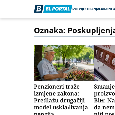
SVE VIJESTI
BANJALUKA
INF
Oznaka: Poskupljenj
Penzioneri traže
Smanj
izmjene zakona:
proizvo
Predlažu drugačiji
BiH: Na
model usklađivanja
da nem
penzija
niti po