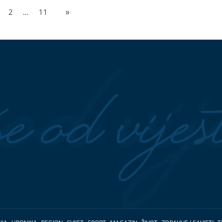
2
…
11
»