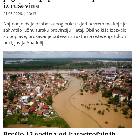
iz ruševina
21.05.2026. | 13:43
Najmanje dvije osobe su poginule usljed nevremena koje je
zahvatilo južnu tursku provinciju Hataj. Obilne kiše izazvale
su poplave, urušavanje puteva i strukturna oštećenja tokom
noći, javlja Anadolij…
Prošlo 12 godina od katastrofalnih