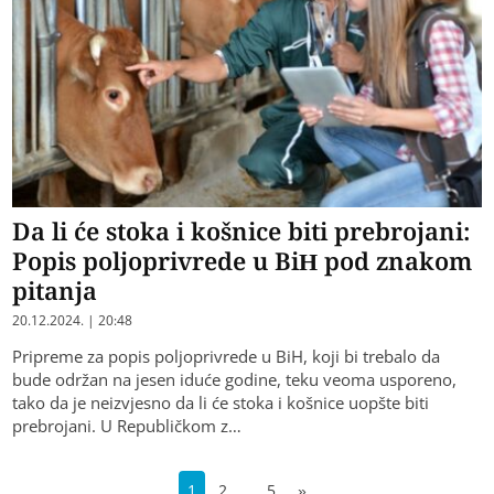
Da li će stoka i košnice biti prebrojani:
Popis poljoprivrede u BiH pod znakom
pitanja
20.12.2024. | 20:48
Pripreme za popis poljoprivrede u BiH, koji bi trebalo da
bude održan na jesen iduće godine, teku veoma usporeno,
tako da je neizvjesno da li će stoka i košnice uopšte biti
prebrojani. U Republičkom z…
…
1
2
5
»