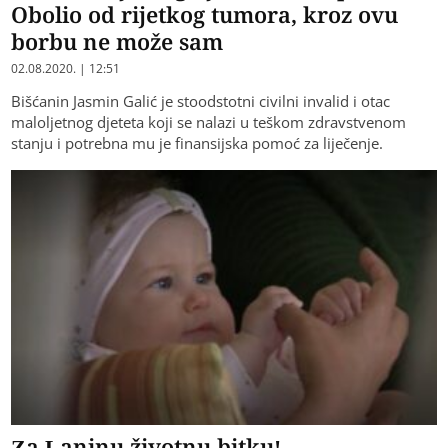
Obolio od rijetkog tumora, kroz ovu
borbu ne može sam
02.08.2020. | 12:51
Bišćanin Jasmin Galić je stoodstotni civilni invalid i otac
maloljetnog djeteta koji se nalazi u teškom zdravstvenom
stanju i potrebna mu je finansijska pomoć za liječenje.
Za Laninu životnu bitku!