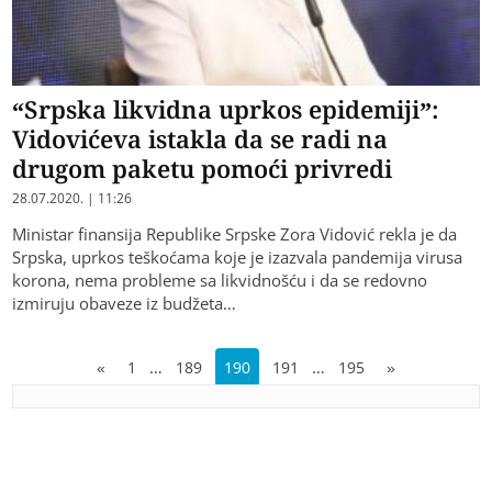
“Srpska likvidna uprkos epidemiji”:
Vidovićeva istakla da se radi na
drugom paketu pomoći privredi
28.07.2020. | 11:26
Ministar finansija Republike Srpske Zora Vidović rekla je da
Srpska, uprkos teškoćama koje je izazvala pandemija virusa
korona, nema probleme sa likvidnošću i da se redovno
izmiruju obaveze iz budžeta…
…
…
«
1
189
190
191
195
»