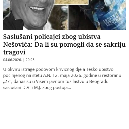
Saslušani policajci zbog ubistva
Nešovića: Da li su pomogli da se sakriju
tragovi
04.06.2026. | 20:25
U okviru istrage podovom krivičnog djela Teško ubistvo
počinjenog na štetu A.N. 12. maja 2026. godine u restoranu
„27“, danas su u Višem javnom tužilaštvu u Beogradu
saslušani D.V. i M.J. zbog postoja…