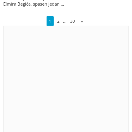
Elmira Begića, spasen jedan …
…
1
2
30
»