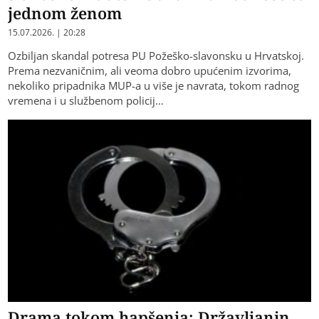
jednom ženom
15.07.2026. | 20:28
Ozbiljan skandal potresa PU Požeško-slavonsku u Hrvatskoj.
Prema nezvaničnim, ali veoma dobro upućenim izvorima,
nekoliko pripadnika MUP-a u više je navrata, tokom radnog
vremena i u službenom policij…
Drama tokom hapšenja: Državljanin