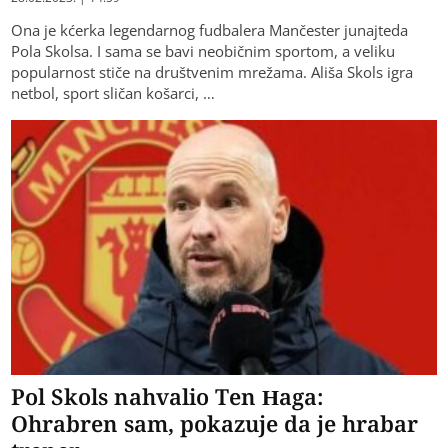
Ona je kćerka legendarnog fudbalera Mančester junajteda
Pola Skolsa. I sama se bavi neobičnim sportom, a veliku
popularnost stiče na društvenim mrežama. Ališa Skols igra
netbol, sport sličan košarci, …
Pol Skols nahvalio Ten Haga:
Ohrabren sam, pokazuje da je hrabar