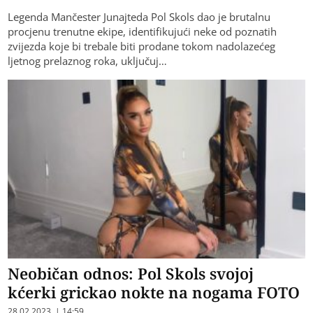
​Legenda Mančester Junajteda Pol Skols dao je brutalnu
procjenu trenutne ekipe, identifikujući neke od poznatih
zvijezda koje bi trebale biti prodane tokom nadolazećeg
ljetnog prelaznog roka, uključuj…
Neobičan odnos: Pol Skols svojoj
kćerki grickao nokte na nogama FOTO
28.02.2023. | 14:59