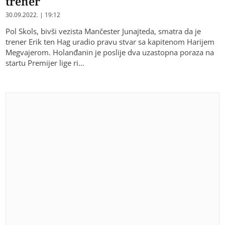
trener
30.09.2022. | 19:12
Pol Skols, bivši vezista Mančester Junajteda, smatra da je
trener Erik ten Hag uradio pravu stvar sa kapitenom Harijem
Megvajerom. Holanđanin je poslije dva uzastopna poraza na
startu Premijer lige ri…