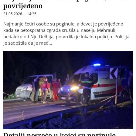
povrijeđeno
31.05.2026. | 14:35
Najmanje četiri osobe su poginule, a devet je povrijeđeno
kada se petospratna zgrada srušila u naselju Mehrauli,
nedaleko od Nju Delhija, potvrdila je lokalna policija. Policija
je saopštila da je međ…
Detalji nesreće u kojoj su poginule