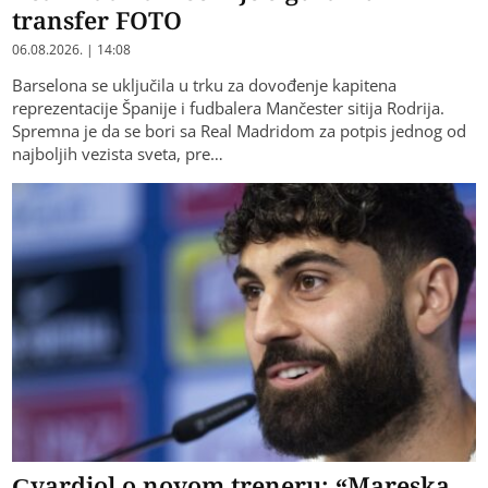
transfer FOTO
06.08.2026. | 14:08
Barselona se uključila u trku za dovođenje kapitena
reprezentacije Španije i fudbalera Mančester sitija Rodrija.
Spremna je da se bori sa Real Madridom za potpis jednog od
najboljih vezista sveta, pre…
Gvardiol o novom treneru: “Mareska