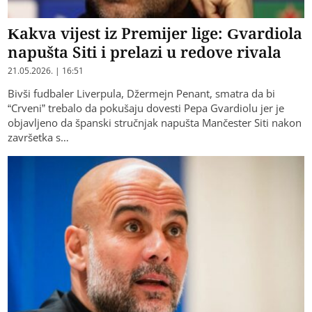
Kakva vijest iz Premijer lige: Gvardiola
napušta Siti i prelazi u redove rivala
21.05.2026. | 16:51
​Bivši fudbaler Liverpula, Džermejn Penant, smatra da bi
“Crveni” trebalo da pokušaju dovesti Pepa Gvardiolu jer je
objavljeno da španski stručnjak napušta Mančester Siti nakon
završetka s…