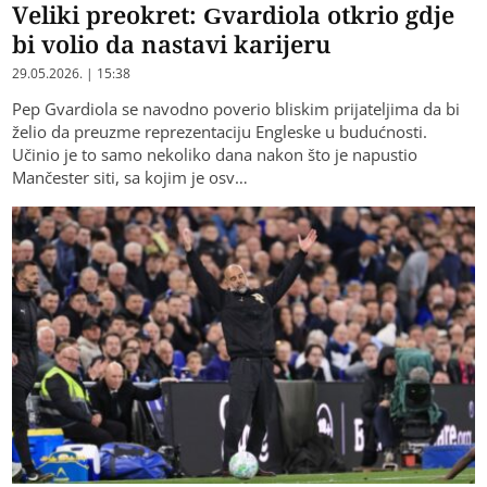
Veliki preokret: Gvardiola otkrio gdje
bi volio da nastavi karijeru
29.05.2026. | 15:38
Pep Gvardiola se navodno poverio bliskim prijateljima da bi
želio da preuzme reprezentaciju Engleske u budućnosti.
Učinio je to samo nekoliko dana nakon što je napustio
Mančester siti, sa kojim je osv…