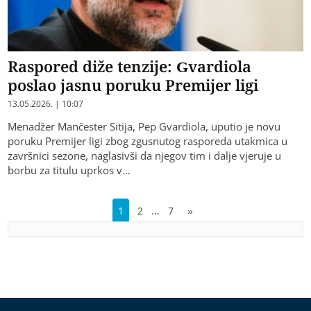
Raspored diže tenzije: Gvardiola
poslao jasnu poruku Premijer ligi
13.05.2026. | 10:07
​Menadžer Mančester Sitija, Pep Gvardiola, uputio je novu
poruku Premijer ligi zbog zgusnutog rasporeda utakmica u
završnici sezone, naglasivši da njegov tim i dalje vjeruje u
borbu za titulu uprkos v…
…
1
2
7
»